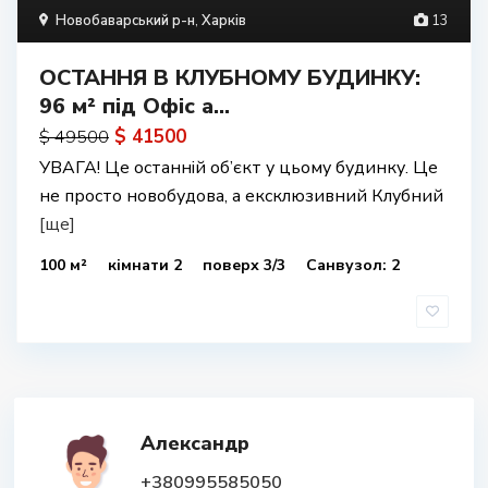
Новобаварський р-н
,
Харків
13
ОСТАННЯ В КЛУБНОМУ БУДИНКУ:
96 м² під Офіс а...
$ 41500
$ 49500
УВАГА! Це останній об’єкт у цьому будинку. Це
не просто новобудова, а ексклюзивний Клубний
[ще]
100 м²
кімнати 2
поверх 3/3
Санвузол: 2
Александр
+380995585050