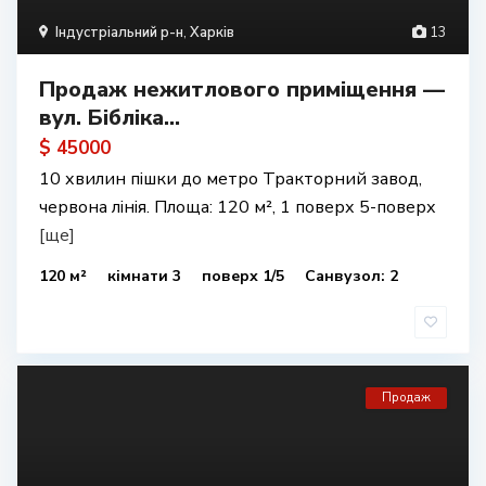
Індустріальний р-н
,
Харків
13
Продаж нежитлового приміщення —
вул. Бібліка...
$ 45000
10 хвилин пішки до метро Тракторний завод,
червона лінія. Площа: 120 м², 1 поверх 5-поверх
[ще]
120 м²
кімнати 3
поверх 1/5
Санвузол: 2
Продаж