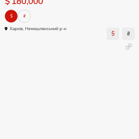
$ 180,000
$
₴
Харків
,
Немишлянський р-н
$
₴