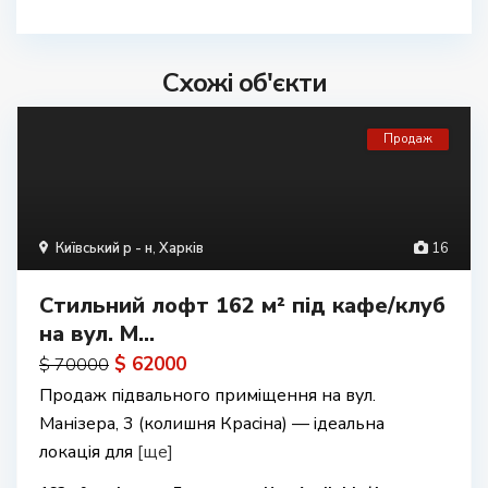
Схожі об'єкти
Продаж
Київський р - н
,
Харків
16
Стильний лофт 162 м² під кафе/клуб
на вул. М...
$ 62000
$ 70000
Продаж підвального приміщення на вул.
Манізера, 3 (колишня Красіна) — ідеальна
локація для
[ще]