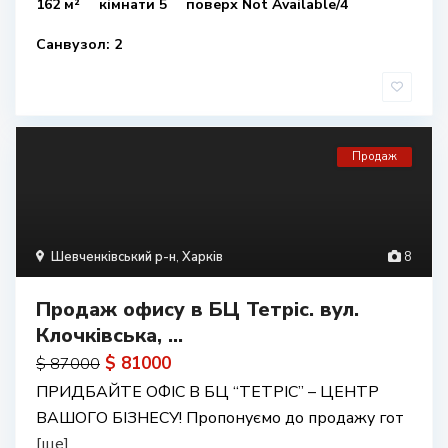
162 м²
кімнати 5
поверх Not Available/4
Санвузол: 2
Продаж
Шевченківський р-н
,
Харків
8
Продаж офису в БЦ Тетріс. вул.
Клочківська, ...
$ 81000
$ 87000
ПРИДБАЙТЕ ОФІС В БЦ “ТЕТРІС” – ЦЕНТР
ВАШОГО БІЗНЕСУ! Пропонуємо до продажу гот
[ще]