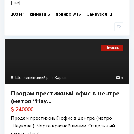
[ще]
108 м²
кімнати 5
поверх 9/16
Санвузол: 1
Продаж
Шевченківський р-н
,
Харків
5
Продам престижный офис в центре
(метро “Нау...
$ 240000
Продам престижный офис в центре (метро
“Наукова”). Черта красной линии. Отдельный
вход с у
[ще]