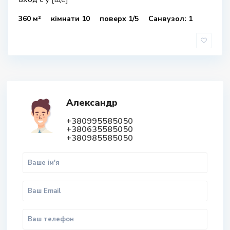
360 м²
кімнати 10
поверх 1/5
Санвузол: 1
Александр
+380995585050
+380635585050
+380985585050