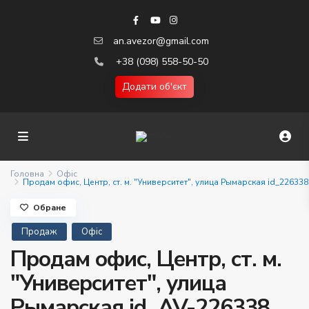
an.avezor@gmail.com
+38 (098) 558-50-50
Додати об'єкт
Головна
Офіс
Продам офис, Центр, ст. м. "Университет", улица Рымарская id_226338
Обране
Продаж
Офіс
Продам офис, Центр, ст. м.
"Университет", улица
Рымарская id_AV-226338