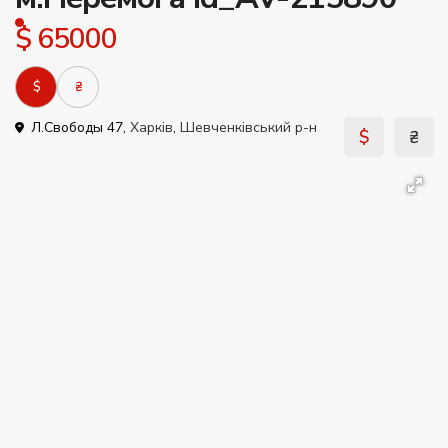
$ 65000
$
₴
Л.Свободы 47,
Харків
,
Шевченківський р-н
$
₴