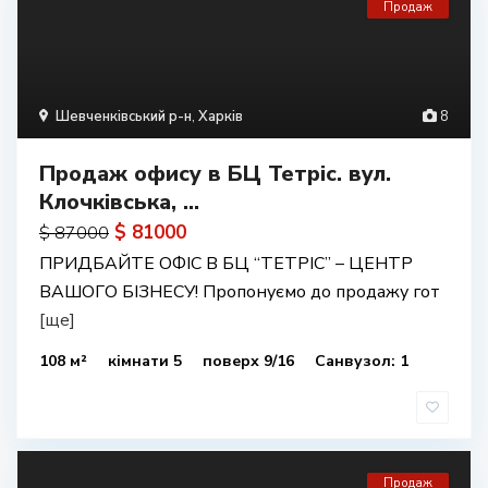
Продаж
Шевченківський р-н
,
Харків
8
Продаж офису в БЦ Тетріс. вул.
Клочківська, ...
$ 81000
$ 87000
ПРИДБАЙТЕ ОФІС В БЦ “ТЕТРІС” – ЦЕНТР
ВАШОГО БІЗНЕСУ! Пропонуємо до продажу гот
[ще]
108 м²
кімнати 5
поверх 9/16
Санвузол: 1
Продаж