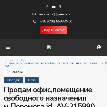
an.avezor@gmail.com
+38 (098) 558-50-50
Додати об'єкт
Головна
Офіс
Продам офис,помещение свободного назначения м.Перемога id_215
890
Обране
Продаж
Офіс
Продам офис,помещение
свободного назначения
м.Перемога id_AV-215890