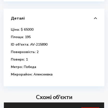
Деталі
Ціна:
$ 65000
Площа:
195
ID об'єкта:
AV-215890
Поверховість:
2
Поверх:
1
Метро:
Победа
Мікрорайон:
Алексеевка
Схожі об'єкти