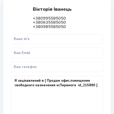
Вікторія Іванець
+380995585050
+380635585050
+380985585050