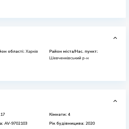
йон області:
Харків
Район міста/Нас. пункт:
Шевченківський р-н
17
Кімнати:
4
а:
AV-9702103
Рік будівницива:
2020