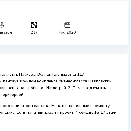
нвузол
217
Рік: 2020
лі, ст.м. Наукова. Вулиця Клочківська 117
 пенхауз в жилом комплексе бизнес-класса Павловский
каркасная застройка от Жилстрой-2. Дом с подземным
территорией.
 в состоянии строительства. Начаты начальные к ремонту
ойщика. Есть начатый дизайн-проект. 4 секция, 16-17 этаж