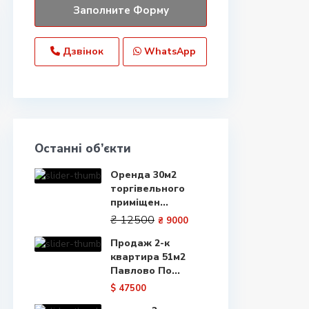
Дзвінок
WhatsApp
Останні об’єкти
Оренда 30м2
торгівельного
приміщен...
₴ 12500
₴ 9000
Продаж 2-к
квартира 51м2
Павлово По...
$ 47500