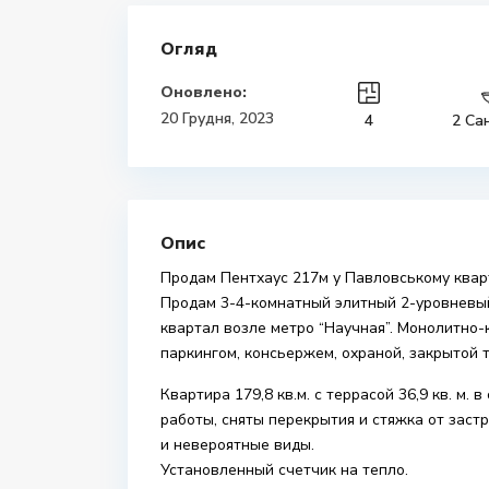
Огляд
Оновлено:
20 Грудня, 2023
4
2 Са
Опис
Продам Пентхаус 217м у Павловському кварта
Продам 3-4-комнатный элитный 2-уровневый
квартал возле метро “Научная”. Монолитно-
паркингом, консьержем, охраной, закрытой 
Квартира 179,8 кв.м. с террасой 36,9 кв. м.
работы, сняты перекрытия и стяжка от застр
и невероятные виды.
Установленный счетчик на тепло.