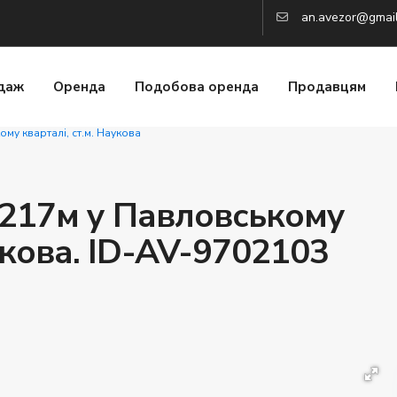
an.avezor@gmai
даж
Оренда
Подобова оренда
Продавцям
му кварталі, ст.м. Наукова
217м у Павловському
аукова. ID-AV-9702103