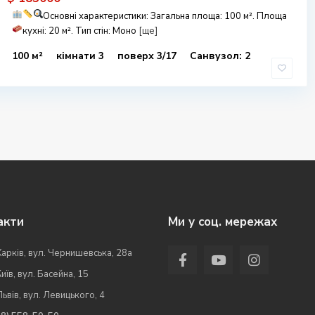
Основні характеристики:
Загальна площа: 100 м².
Площа
кухні: 20 м².
Тип стін: Моно
[ще]
100 м²
кімнати 3
поверх 3/17
Санвузол: 2
акти
Ми у соц. мережах
Харків, вул. Чернишевська, 28а
Київ, вул. Басейна, 15
Львів, вул. Левицького, 4