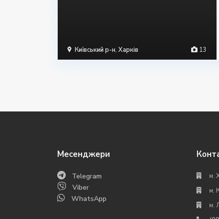
Київський р-н
,
Харків
13
Месенджери
Конт
Telegram
м. 
Viber
м. 
WhatsApp
м. 