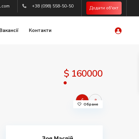
l.com
+38 (098) 558-50-50
Додати об'єкт
Вакансії
Контакти
$ 160000
$
₴
Обране
Зоя Маслій