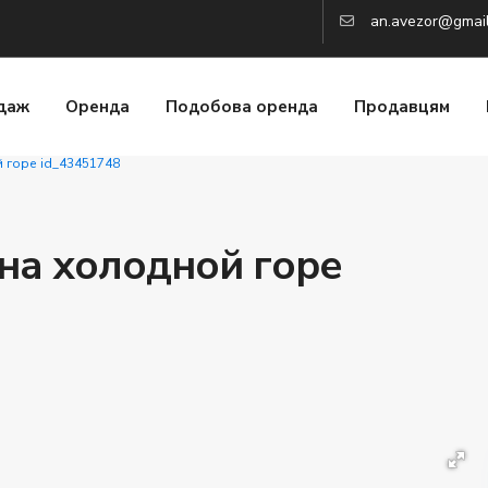
an.avezor@gmai
даж
Оренда
Подобова оренда
Продавцям
 горе id_43451748
на холодной горе