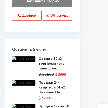
Дзвінок
WhatsApp
Останні об’єкти
Оренда 30м2
торгівельного
приміщен...
₴ 12500
₴ 9000
Продаж 2-к
квартира 51м2
Павлово По...
$ 47500
Продаж 1-к.кв. 45