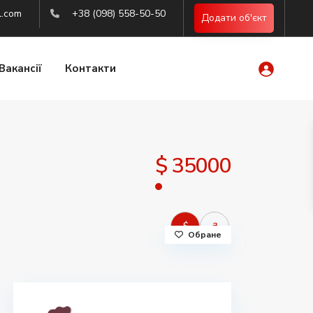
l.com
+38 (098) 558-50-50
Додати об'єкт
Вакансії
Контакти
$ 35000
$
₴
Обране