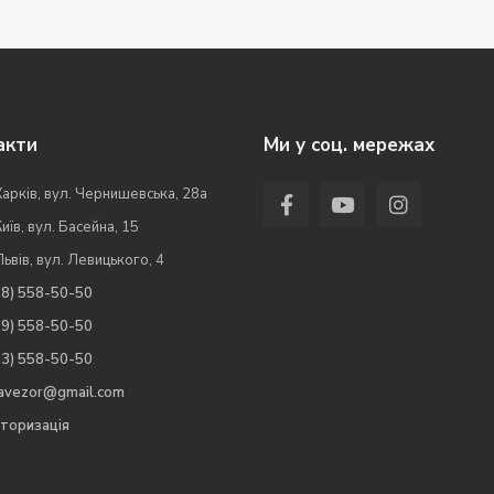
акти
Ми у соц. мережах
Харків, вул. Чернишевська, 28а
Київ, вул. Басейна, 15
Львів, вул. Левицького, 4
98) 558-50-50
99) 558-50-50
63) 558-50-50
.avezor@gmail.com
торизація