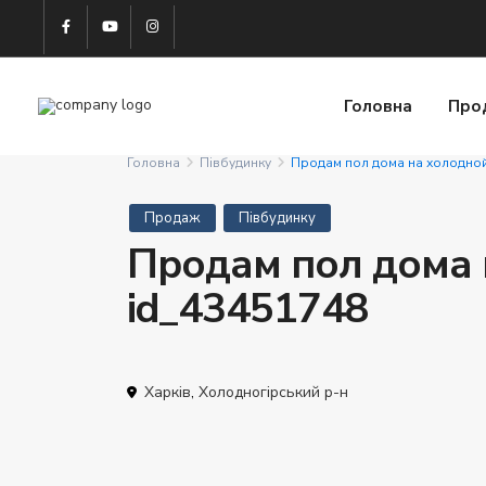
Головна
Про
Головна
Півбудинку
Продам пол дома на холодной
Продаж
Півбудинку
Продам пол дома 
id_43451748
Харків
,
Холодногірський р-н