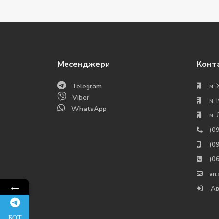
Месенджери
Конт
Telegram
м. 
Viber
м. 
WhatsApp
м. 
(0
(0
(0
an
←
Ав
БОТ