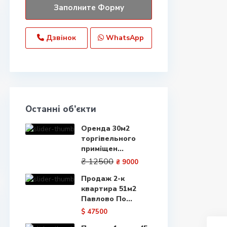
Дзвінок
WhatsApp
Останні об’єкти
Оренда 30м2
торгівельного
приміщен...
₴ 12500
₴ 9000
Продаж 2-к
квартира 51м2
Павлово По...
$ 47500