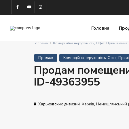
Головна
Про
Головна
Комерційна нерухомість
,
Офіс
,
Приміщення
,
,
Продаж
Комерційна нерухомість
Офіс
Прим
Продам помещени
ID-49363955
Харьковских дивизий,
Харків
,
Немишлянський 