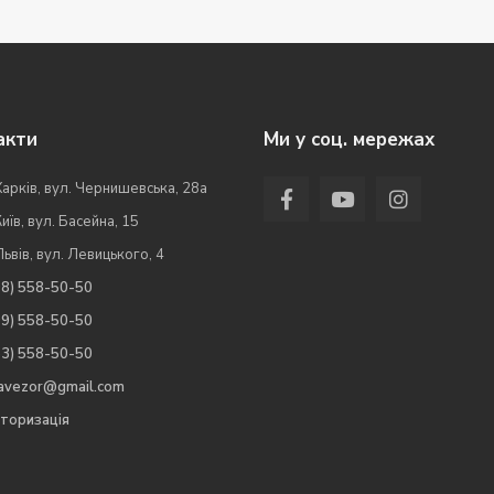
акти
Ми у соц. мережах
Харків, вул. Чернишевська, 28а
Київ, вул. Басейна, 15
Львів, вул. Левицького, 4
98) 558-50-50
99) 558-50-50
63) 558-50-50
.avezor@gmail.com
торизація