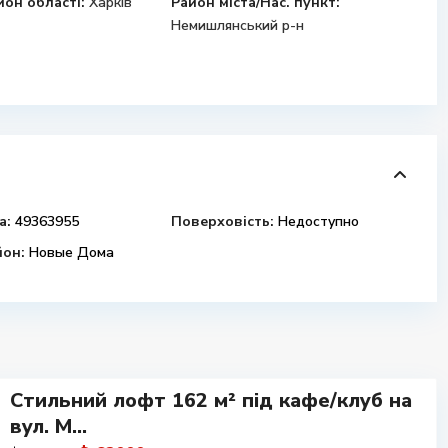
йон області:
Харків
Район міста/Нас. пункт:
Немишлянський р-н
а:
49363955
Поверховість:
Недоступно
йон:
Новые Дома
Стильний лофт 162 м² під кафе/клуб на
вул. М...