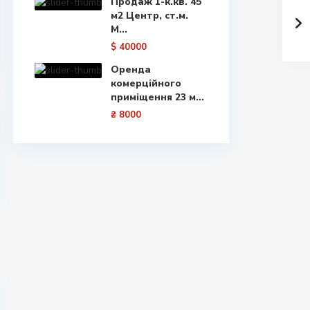
Продаж 1-к.кв. 45
м2 Центр, ст.м.
М...
$ 40000
Оренда
комерційного
приміщення 23 м...
₴ 8000