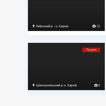
Київський р - н
,
Харків
16
Продаж
Шевченківський р-н
,
Харків
8