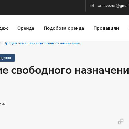
an.avezor@gmai
даж
Оренда
Подобова оренда
Продавцям
Продам помещение свободного назначения
іщення
е свободного назначени
р-н