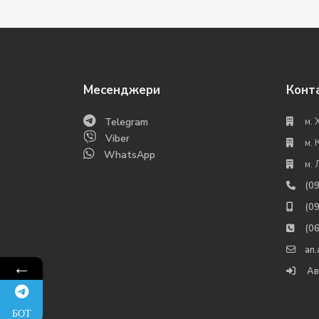
Месенджери
Конт
Telegram
м. 
Viber
м. 
WhatsApp
м. 
(0
(0
(0
an
←
Ав
БОТ