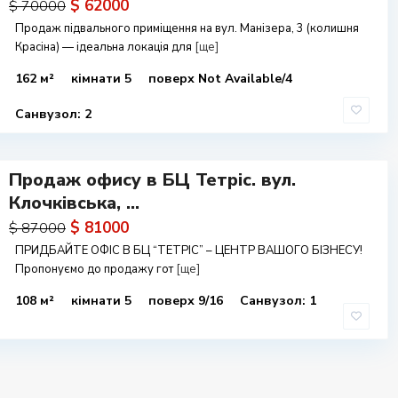
$ 62000
$ 70000
Продаж підвального приміщення на вул. Манізера, 3 (колишня
Красіна) — ідеальна локація для
[ще]
162 м²
кімнати 5
поверх Not Available/4
Санвузол: 2
Продаж офису в БЦ Тетріс. вул.
Клочківська, ...
$ 81000
$ 87000
ПРИДБАЙТЕ ОФІС В БЦ “ТЕТРІС” – ЦЕНТР ВАШОГО БІЗНЕСУ!
Пропонуємо до продажу гот
[ще]
108 м²
кімнати 5
поверх 9/16
Санвузол: 1