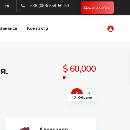
l.com
+38 (098) 558-50-50
Додати об'єкт
Вакансії
Контакти
$ 60,000
я.
$
₴
Обране
Александр