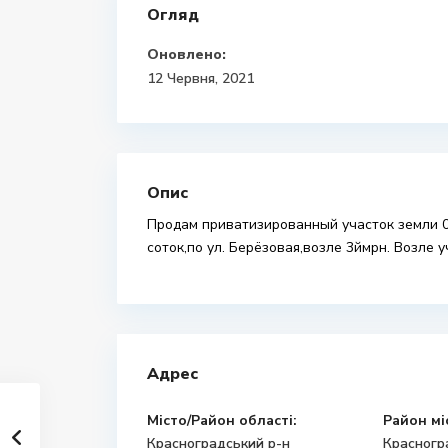
Огляд
Оновлено:
12 Червня, 2021
Опис
Продам приватизированный участок земли 0.
соток,по ул. Берёзовая,возле 3ймрн. Возле 
Адрес
Місто/Район області:
Район мі
Красноградський р-н
Красногр