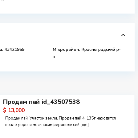
а:
43421959
Мікрорайон:
Красноградский р-
н
Продам пай id_43507538
$ 13,000
Продам пай. Участок земли. Продам пай 4. 135г находится
возле дороги москвасимферополь сей
[ще]