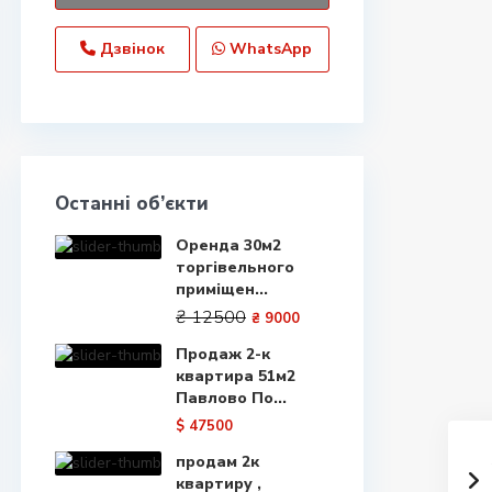
Дзвінок
WhatsApp
Останні об’єкти
Оренда 30м2
торгівельного
приміщен...
₴ 12500
₴ 9000
Продаж 2-к
квартира 51м2
Павлово По...
$ 47500
продам 2к
квартиру ,