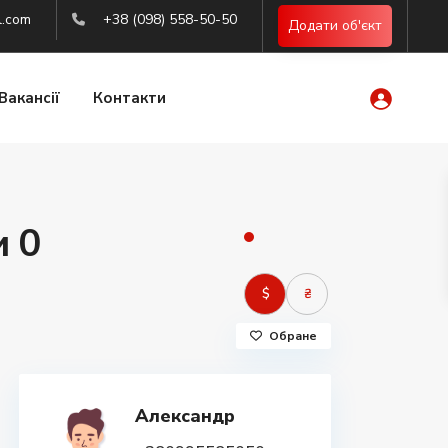
l.com
+38 (098) 558-50-50
Додати об'єкт
Вакансії
Контакти
 0
$
₴
Обране
Александр