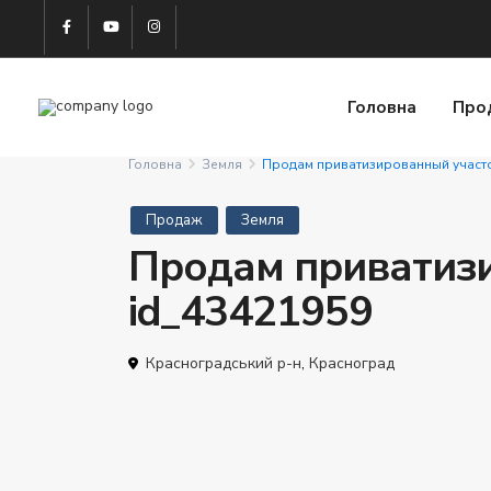
Головна
Про
Головна
Земля
Продам приватизированный участо
Продаж
Земля
Продам приватизи
id_43421959
Красноградський р-н
,
Красноград