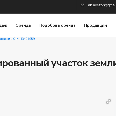
an.avezor@gmai
даж
Оренда
Подобова оренда
Продавцям
к земли 0 id_43421959
рованный участок земли