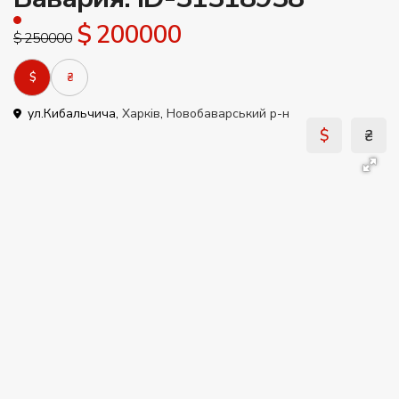
$ 200000
$ 250000
$
₴
ул.Кибальчича,
Харків
,
Новобаварський р-н
$
₴