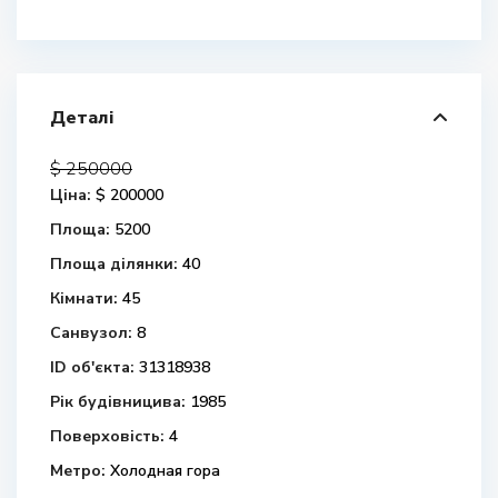
Деталі
$ 250000
Ціна:
$ 200000
Площа:
5200
Площа ділянки:
40
Кімнати:
45
Санвузол:
8
ID об'єкта:
31318938
Рік будівницива:
1985
Поверховість:
4
Метро:
Холодная гора