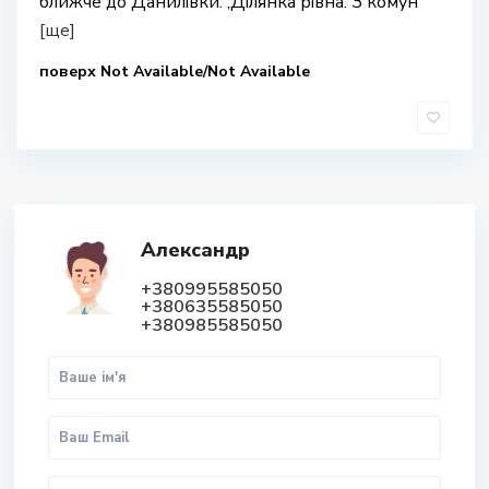
ближче до Данилівки. ,Ділянка рівна. З комун
[ще]
поверх Not Available/Not Available
Александр
+380995585050
+380635585050
+380985585050