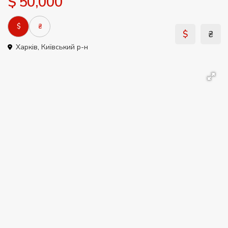
$ 50,000
$
₴
$
₴
Харків
,
Київський р-н