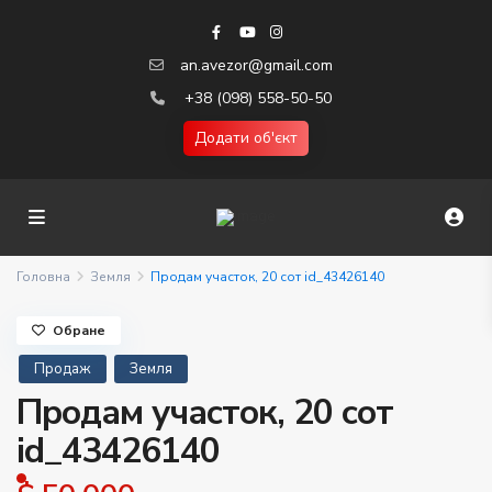
an.avezor@gmail.com
+38 (098) 558-50-50
Додати об'єкт
Головна
Земля
Продам участок, 20 сот id_43426140
Обране
Продаж
Земля
Продам участок, 20 сот
id_43426140