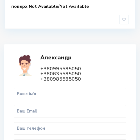
поверх Not Available/Not Available
Александр
+380995585050
+380635585050
+380985585050