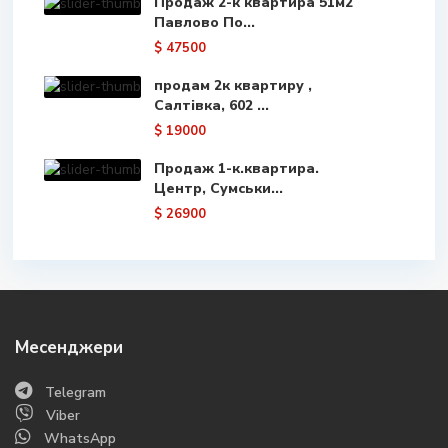
Продаж 2-к квартира 51м2
Павлово По...
$ 47500
продам 2к квартиру ,
Салтівка, 602 ...
$ 19000
Продаж 1-к.квартира.
Центр, Сумськи...
$ 26900
Месенджери
Telegram
Viber
WhatsApp