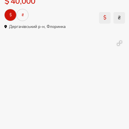
$ 40,000
$
₴
$
₴
Дергачівський р-н
,
Флоринка