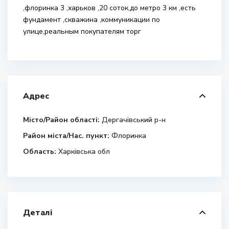
,флоринка 3 ,харьков ,20 соток,до метро 3 км ,есть
фундамент ,скважина ,коммуникации по
улице,реальным покупателям торг
Адрес
Місто/Район області:
Дергачівський р-н
Район міста/Нас. пункт:
Флоринка
Область:
Харківська обл
Деталі