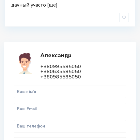
дачный участо
[ще]
Александр
+380995585050
+380635585050
+380985585050