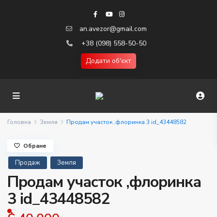
an.avezor@gmail.com
+38 (098) 558-50-50
Додати об'єкт
Головна
Земля
Продам участок ,флоринка 3 id_43448582
Обране
Продаж
Земля
Продам участок ,флоринка
3 id_43448582