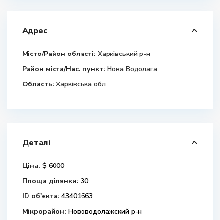
Адрес
Місто/Район області:
Харківський р-н
Район міста/Нас. пункт:
Нова Водолага
Область:
Харківська обл
Деталі
Ціна:
$ 6000
Площа ділянки:
30
ID об'єкта:
43401663
Мікрорайон:
Нововодолажский р-н