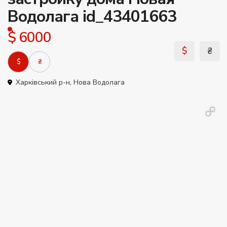
Водолага id_43401663
$ 6000
$
₴
$
₴
Харківський р-н
,
Нова Водолага