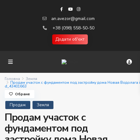
an.avezor@gmail.com
+38 (098) 558-50-50
Додати об'єкт
Головна
Земля
Продам участок с фундаментом под застройку дома Новая Водолага i
d_43401663
Обране
Продаж
Земля
Продам участок с
фундаментом под
застройку дома Новая