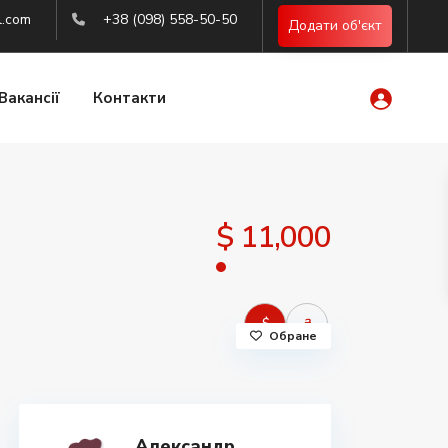
l.com
+38 (098) 558-50-50
Додати об'єкт
Вакансії
Контакти
$ 11,000
$
₴
Обране
Александр