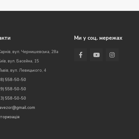
акти
Ми у соц. мережах
Харків, вул. Чернишевська, 28а
Київ, вул. Басейна, 15
Львів, вул. Левицького, 4
98) 558-50-50
99) 558-50-50
63) 558-50-50
.avezor@gmail.com
торизація