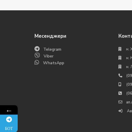
Месенджери
Конт
Telegram
м. 
Viber
м. 
WhatsApp
м. 
(0
(0
(0
an
←
Ав
БОТ