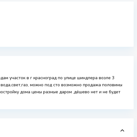
одам участок в г красноград по улице шиндлера возле 3
е вода,свет,газ, можно под сто возможно продажа половины
постройку дома цены разные даром ,дёшево нет и не будет