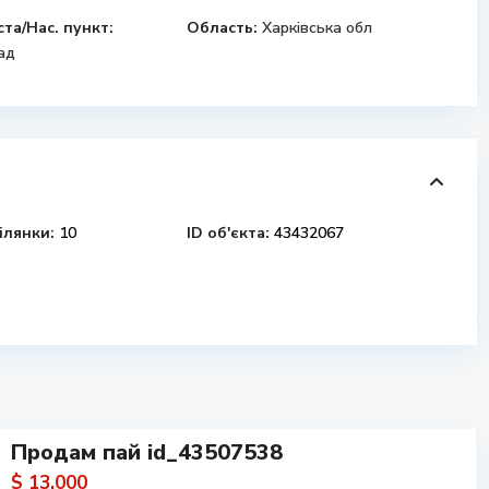
ста/Нас. пункт:
Область:
Харківська обл
ад
ілянки:
10
ID об'єкта:
43432067
Продам пай id_43507538
$ 13,000