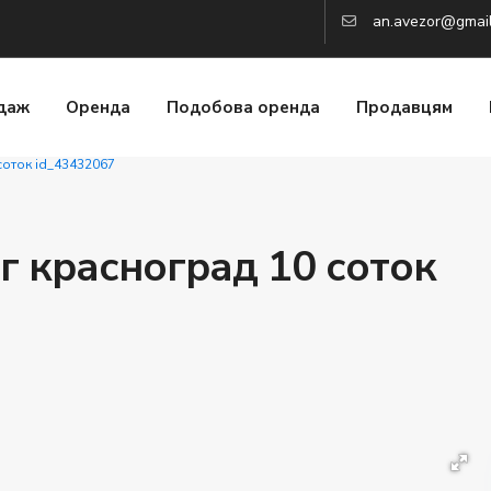
an.avezor@gmai
даж
Оренда
Подобова оренда
Продавцям
соток id_43432067
г красноград 10 соток