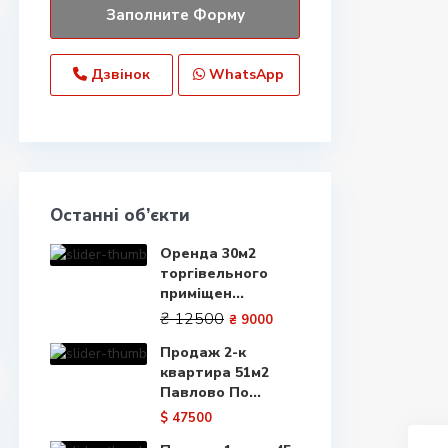
Дзвінок
WhatsApp
Останні об’єкти
Оренда 30м2
торгівельного
приміщен...
₴ 12500
₴ 9000
Продаж 2-к
квартира 51м2
Павлово По...
$ 47500