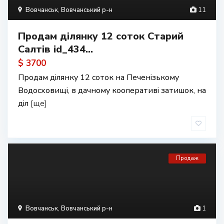
Вовчанськ
,
Вовчанський р-н
11
Продам ділянку 12 соток Старий
Салтів id_434...
$ 3700
Продам ділянку 12 соток на Печенізькому
Водосховищі, в дачному кооперативі затишок, на
діл
[ще]
Продаж
Вовчанськ
,
Вовчанський р-н
1