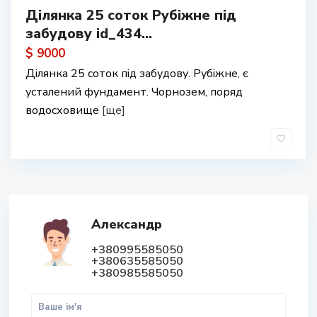
Ділянка 25 соток Рубіжне під
забудову id_434...
$ 9000
Ділянка 25 соток під забудову. Рубіжне, є
усталений фундамент. Чорнозем, поряд
водосховище
[ще]
Александр
+380995585050
+380635585050
+380985585050