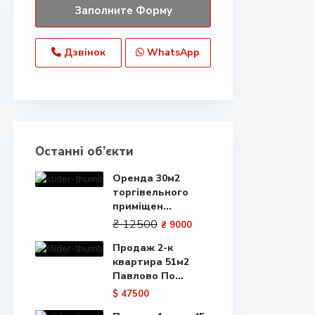
Дзвінок
WhatsApp
Останні об’єкти
Оренда 30м2
торгівельного
приміщен...
₴ 12500
₴ 9000
Продаж 2-к
квартира 51м2
Павлово По...
$ 47500