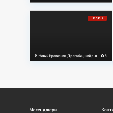
Продаж
Новий Кропивник
,
Дрогобицький р-н
8
Месенджери
Конт