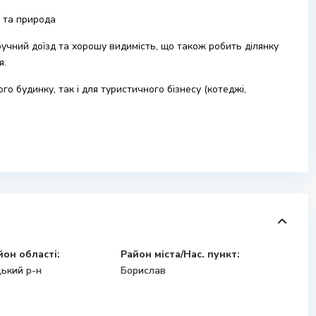
а та природа
ручний доїзд та хорошу видимість, що також робить ділянку
я.
го будинку, так і для туристичного бізнесу (котеджі,
йон області:
Район міста/Нас. пункт:
ький р-н
Борислав