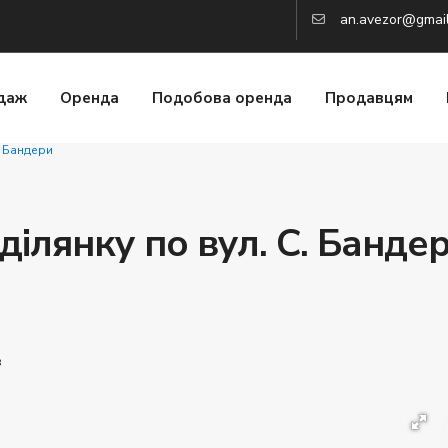
an.avezor@gmai
даж
Оренда
Подобова оренда
Продавцям
. Бандери
ілянку по вул. С. Бандер
в