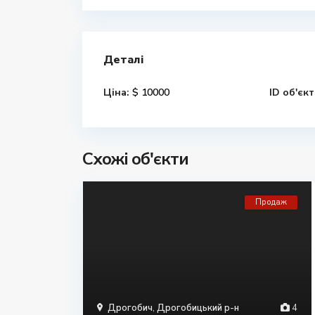
Деталі
Ціна:
$ 10000
ID об'єкт
Схожі об'єкти
Продаж
Дрогобич
,
Дрогобицький р-н
4