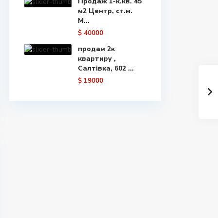
Продаж 1-к.кв. 45
м2 Центр, ст.м.
М...
$ 40000
продам 2к
квартиру ,
Салтівка, 602 ...
$ 19000