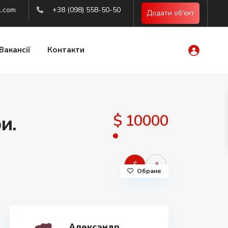
l.com
+38 (098) 558-50-50
Додати об'єкт
Вакансії
Контакти
$ 10000
и.
$
₴
Обране
Александр