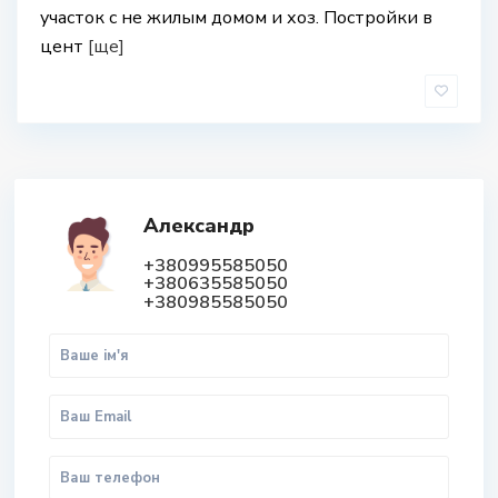
участок с не жилым домом и хоз. Постройки в
цент
[ще]
Александр
+380995585050
+380635585050
+380985585050