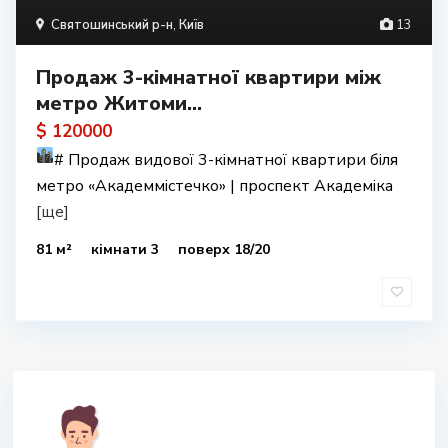
Святошинський р-н
,
Київ
13
Продаж 3-кімнатної квартири між
метро Житоми...
$ 120000
#
Продаж видової 3-кімнатної квартири біля
метро «Академмістечко» | проспект Академіка
[ще]
81 м²
кімнати 3
поверх 18/20