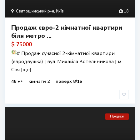
Святошинський р-н
,
Київ
18
Продаж євро-2 кімнатної квартири
біля метро ...
$ 75000
#
Продаж сучасної 2-кімнатної квартири
(євродвушка) | вул. Михайла Котельникова | м.
Свя
[ще]
48 м²
кімнати 2
поверх 8/16
Продаж