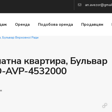
an.avezor@gmai
даж
Оренда
Подобова оренда
Продавцям
а, Бульвар Верховної Ради
натна квартира, Бульвар
ID-AVP-4532000
-н