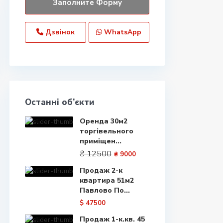
Дзвінок
WhatsApp
Останні об’єкти
Оренда 30м2
торгівельного
приміщен...
₴ 12500
₴ 9000
Продаж 2-к
квартира 51м2
Павлово По...
$ 47500
Продаж 1-к.кв. 45