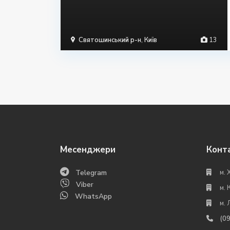
Святошинський р-н
,
Київ
13
Месенджери
Конт
Telegram
м. 
Viber
м. 
WhatsApp
м. 
(0