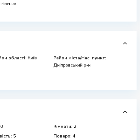
ігівська
йон області:
Київ
Район міста/Нас. пункт:
Дніпровський р-н
0
Кімнати:
2
ість:
5
Поверх:
4