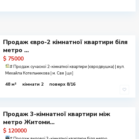
Продаж євро-2 кімнатної квартири біля
метро ...
$ 75000
#
Продаж сучасної 2-кімнатної квартири (євродвушка) | вул.
Михайла Котельникова | м. Свя
[ще]
48 м²
кімнати 2
поверх 8/16
Продаж 3-кімнатної квартири між
метро Житоми...
$ 120000
#
Продаж видової 3-кімнатної квартири біля метро