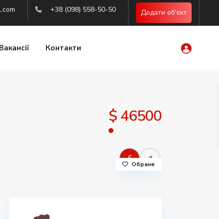
l.com
+38 (098) 558-50-50
Додати об'єкт
Вакансії
Контакти
$ 46500
$
₴
Обране