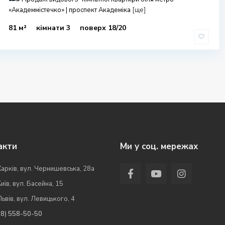
«Академмістечко» | проспект Академіка
[ще]
81 м²
кімнати 3
поверх 18/20
акти
Ми у соц. мережах
Харків, вул. Чернишевська, 28а
Київ, вул. Басейна, 15
Львів, вул. Левицького, 4
98) 558-50-50