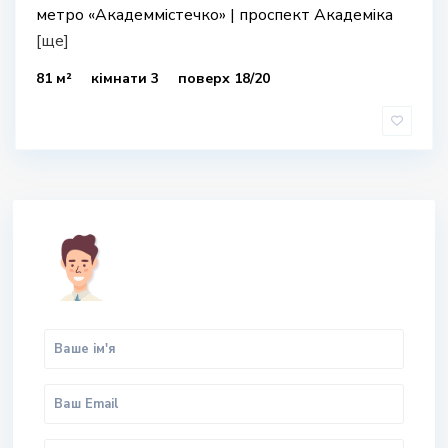
метро «Академмістечко» | проспект Академіка
[ще]
81 м²
кімнати 3
поверх 18/20