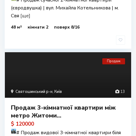
#
Продаж сучасної 2-кімнатної квартири
(євродвушка) | вул. Михайла Котельникова | м.
Свя
[ще]
48 м²
кімнати 2
поверх 8/16
Продаж
Святошинський р-н
,
Київ
13
Продаж 3-кімнатної квартири між
метро Житоми...
$ 120000
#
Продаж видової 3-кімнатної квартири біля