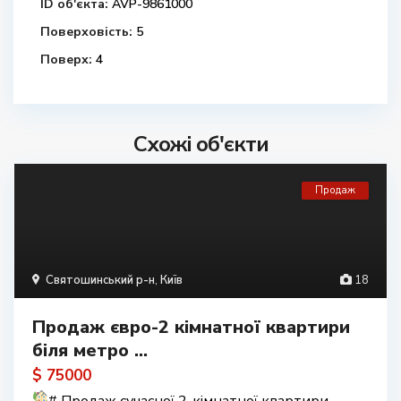
ID об'єкта:
AVP-9861000
Поверховість:
5
Поверх:
4
Схожі об'єкти
Продаж
Святошинський р-н
,
Київ
18
Продаж євро-2 кімнатної квартири
біля метро ...
$ 75000