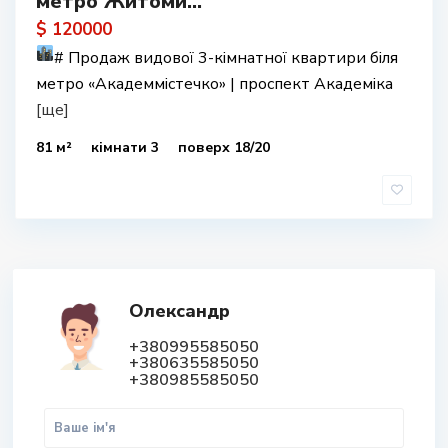
метро Житоми...
$ 120000
#
Продаж видової 3-кімнатної квартири біля
метро «Академмістечко» | проспект Академіка
[ще]
81 м²
кімнати 3
поверх 18/20
Олександр
+380995585050
+380635585050
+380985585050