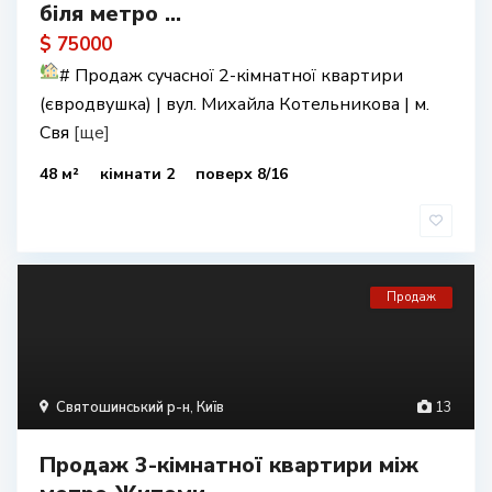
біля метро ...
$ 75000
#
Продаж сучасної 2-кімнатної квартири
(євродвушка) | вул. Михайла Котельникова | м.
Свя
[ще]
48 м²
кімнати 2
поверх 8/16
Продаж
Святошинський р-н
,
Київ
13
Продаж 3-кімнатної квартири між