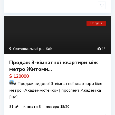
Продаж
Святошинський р-н
,
Київ
13
Продаж 3-кімнатної квартири між
метро Житоми...
$ 120000
#
Продаж видової 3-кімнатної квартири біля
метро «Академмістечко» | проспект Академіка
[ще]
81 м²
кімнати 3
поверх 18/20