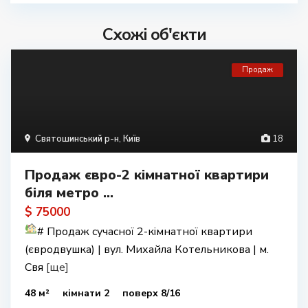
Схожі об'єкти
Продаж
Святошинський р-н
,
Київ
18
Продаж євро-2 кімнатної квартири
біля метро ...
$ 75000
#
Продаж сучасної 2-кімнатної квартири
(євродвушка) | вул. Михайла Котельникова | м.
Свя
[ще]
48 м²
кімнати 2
поверх 8/16