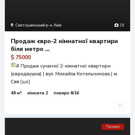
Святошинський р-н
,
Київ
18
Продаж євро-2 кімнатної квартири
біля метро ...
$ 75000
#
Продаж сучасної 2-кімнатної квартири
(євродвушка) | вул. Михайла Котельникова | м.
Свя
[ще]
48 м²
кімнати 2
поверх 8/16
Продаж