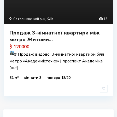
Святошинський р-н
,
Київ
13
Продаж 3-кімнатної квартири між
метро Житоми...
$ 120000
#
Продаж видової 3-кімнатної квартири біля
метро «Академмістечко» | проспект Академіка
[ще]
81 м²
кімнати 3
поверх 18/20