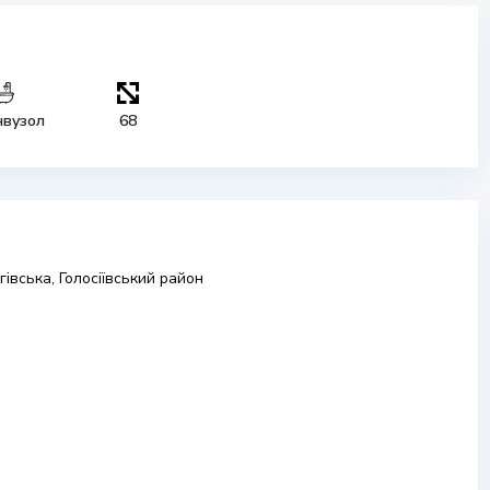
нвузол
68
івська, Голосіївський район