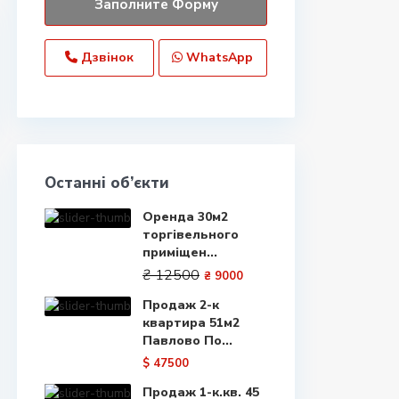
Дзвінок
WhatsApp
Останні об’єкти
Оренда 30м2
торгівельного
приміщен...
₴ 12500
₴ 9000
Продаж 2-к
квартира 51м2
Павлово По...
$ 47500
Продаж 1-к.кв. 45