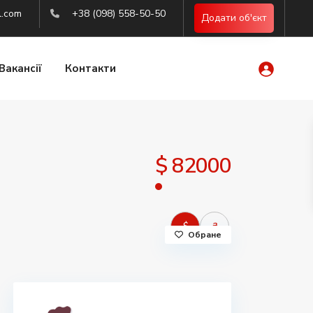
l.com
+38 (098) 558-50-50
Додати об'єкт
Вакансії
Контакти
$ 82000
$
₴
Обране