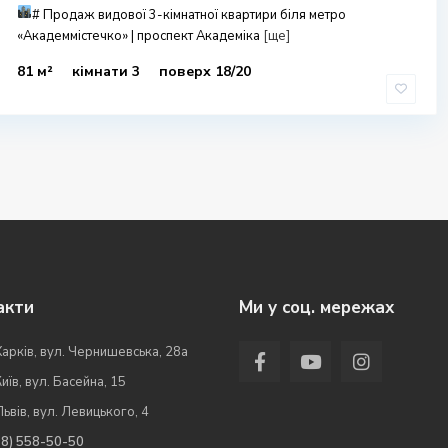
#
Продаж видової 3-кімнатної квартири біля метро
«Академмістечко» | проспект Академіка
[ще]
81 м²
кімнати 3
поверх 18/20
акти
Ми у соц. мережах
Харків, вул. Чернишевська, 28а
Київ, вул. Басейна, 15
Львів, вул. Левицького, 4
98) 558-50-50