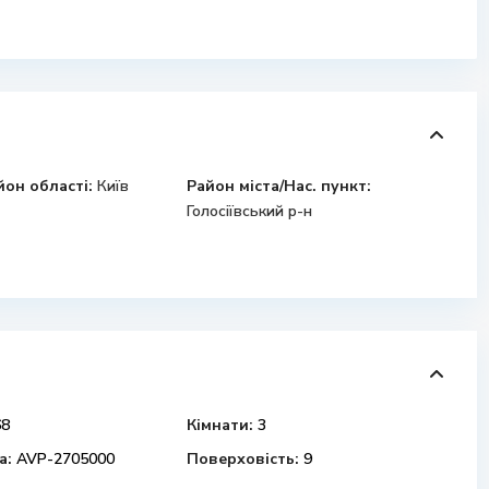
йон області:
Київ
Район міста/Нас. пункт:
Голосіївський р-н
8
Кімнати:
3
а:
AVP-2705000
Поверховість:
9