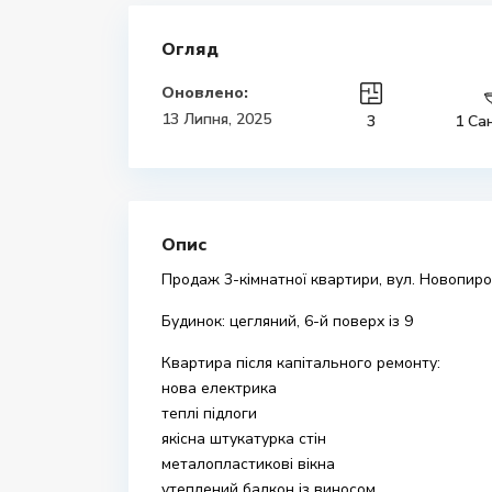
Огляд
Оновлено:
13 Липня, 2025
3
1 Са
Опис
Продаж 3-кімнатної квартири, вул. Новопирог
Будинок: цегляний, 6-й поверх із 9
Квартира після капітального ремонту:
нова електрика
теплі підлоги
якісна штукатурка стін
металопластикові вікна
утеплений балкон із виносом