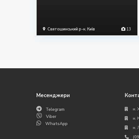
Святошинський р-н
,
Київ
13
Месенджери
Конт
Telegram
м. 
Viber
м. 
WhatsApp
м. 
(0