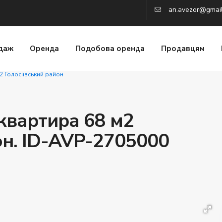
an.avezor@gmai
даж
Оренда
Подобова оренда
Продавцям
2 Голосіївський район
 квартира 68 м2
он. ID-AVP-2705000