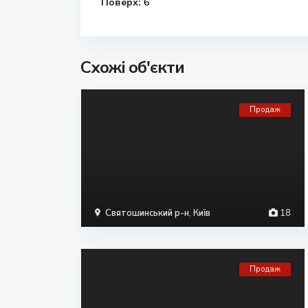
Поверх:
6
Схожі об'єкти
Продаж
Святошинський р-н
,
Київ
18
Продаж