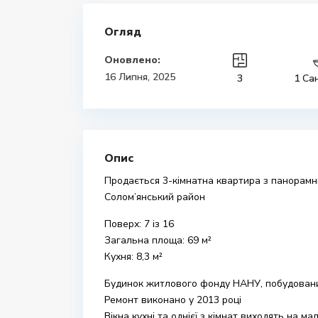
Огляд
Оновлено:
16 Липня, 2025
3
1 Са
Опис
Продається 3-кімнатна квартира з панорамн
Солом’янський район
Поверх: 7 із 16
Загальна площа: 69 м²
Кухня: 8,3 м²
Будинок житлового фонду НАНУ, побудовани
Ремонт виконано у 2013 році
Вікна кухні та однієї з кімнат виходять на м