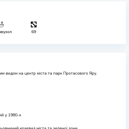
нвузол
69
им видом на центр міста та парк Протасового Яру,
й у 1980-х
альовничий краєвид міста та зеленої зони