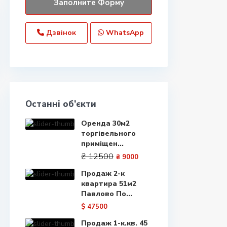
Дзвінок
WhatsApp
Останні об’єкти
Оренда 30м2
торгівельного
приміщен...
₴ 12500
₴ 9000
Продаж 2-к
квартира 51м2
Павлово По...
$ 47500
Продаж 1-к.кв. 45