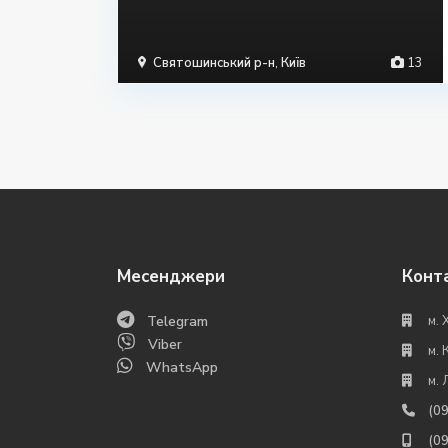
Святошинський р-н
,
Київ
13
Месенджери
Конт
Telegram
м. 
Viber
м. 
WhatsApp
м. 
(0
(0