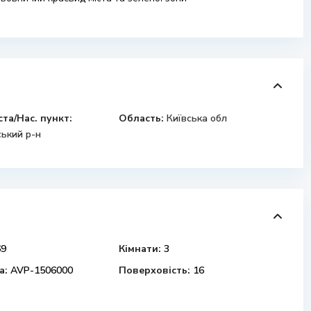
ста/Нас. пункт:
Область:
Київська обл
ський р-н
9
Кімнати:
3
а:
AVP-1506000
Поверховість:
16