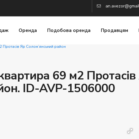
an.avezor@gmai
даж
Оренда
Подобова оренда
Продавцям
м2 Протасів Яр Солом’янський район
 квартира 69 м2 Протасів
йон. ID-AVP-1506000