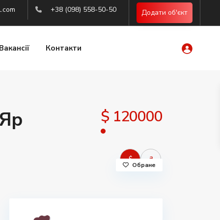
l.com
+38 (098) 558-50-50
Додати об'єкт
Вакансії
Контакти
$ 120000
 Яр
$
₴
Обране