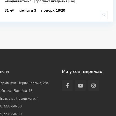
«Академмістечко» | проспект Академіка
[ще]
81 м²
кімнати 3
поверх 18/20
акти
Ми у соц. мережах
Харків, вул. Чернишевська, 28а
Київ, вул. Басейна, 15
Львів, вул. Левицького, 4
98) 558-50-50
99) 558-50-50