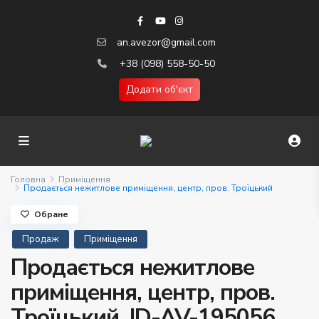
an.avezor@gmail.com
+38 (098) 558-50-50
Додати об'єкт
Головна
Приміщення
Продається нежитлове приміщення, центр, пров. Троїцький
Обране
Продаж
Приміщення
Продається нежитлове
приміщення, центр, пров.
Троїцький. ID-AV-195056