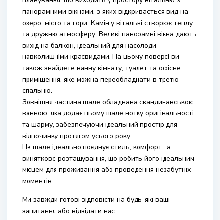
планування, що виходить у простору вітальню з
панорамними вікнами, з яких відкривається вид на
озеро, місто та гори. Камін у вітальні створює теплу
та дружню атмосферу. Великі панорамні вікна дають
вихід на балкон, ідеальний для насолоди
навколишніми краєвидами. На цьому поверсі ви
також знайдете ванну кімнату, туалет та офісне
приміщення, яке можна переобладнати в третю
спальню.
Зовнішня частина шале обладнана скандинавською
ванною, яка додає цьому шале нотку оригінальності
та шарму, забезпечуючи ідеальний простір для
відпочинку протягом усього року.
Це шале ідеально поєднує стиль, комфорт та
виняткове розташування, що робить його ідеальним
місцем для проживання або проведення незабутніх
моментів.
Ми завжди готові відповісти на будь-які ваші
запитання або відвідати нас.