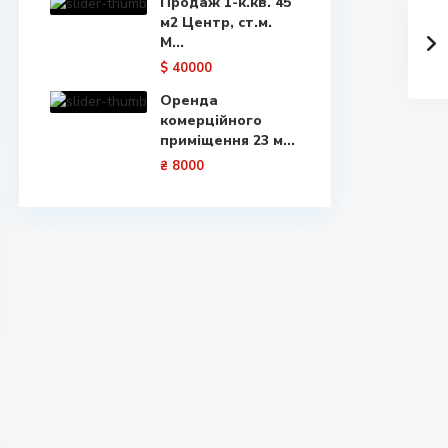
Продаж 1-к.кв. 45
м2 Центр, ст.м.
М...
$ 40000
Оренда
комерційного
приміщення 23 м...
₴ 8000