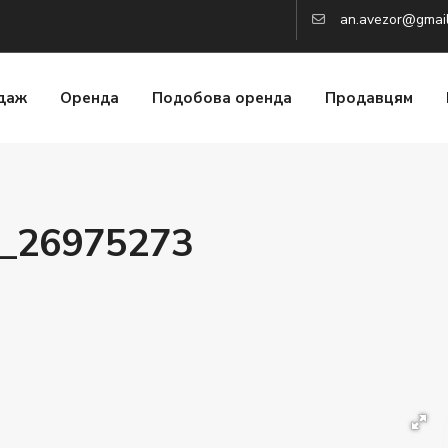
an.avezor@gmai
даж
Оренда
Подобова оренда
Продавцям
d_26975273