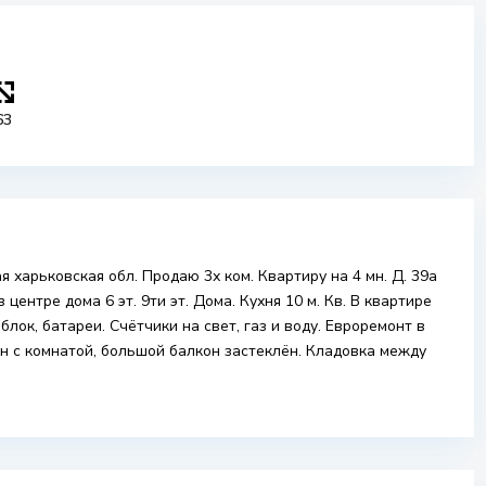
63
я харьковская обл. Продаю 3х ком. Квартиру на 4 мн. Д. 39а
 центре дома 6 эт. 9ти эт. Дома. Кухня 10 м. Кв. В квартире
лок, батареи. Счётчики на свет, газ и воду. Евроремонт в
н с комнатой, большой балкон застеклён. Кладовка между