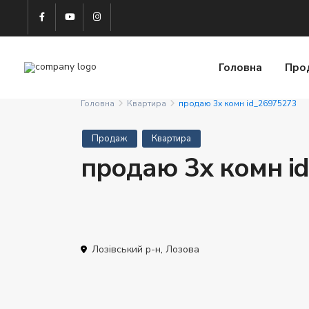
Головна
Про
Головна
Квартира
продаю 3х комн id_26975273
Продаж
Квартира
продаю 3х комн i
Лозівський р-н
,
Лозова