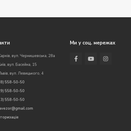
акти
Ми у соц. мережах
Харків, вул. Чернишевська, 28а
Київ, вул. Басейна, 15
Львів, вул. Левицького, 4
98) 558-50-50
99) 558-50-50
63) 558-50-50
.avezor@gmail.com
торизація