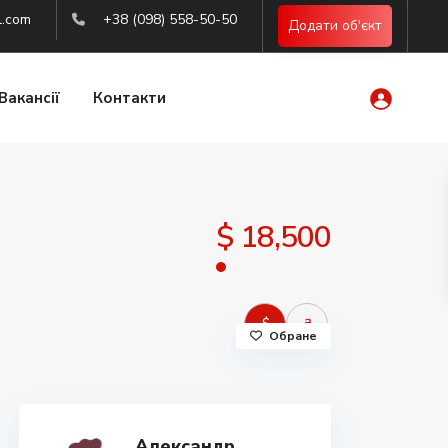
l.com
+38 (098) 558-50-50
Додати об'єкт
Вакансії
Контакти
$ 18,500
$
₴
Обране
Александр