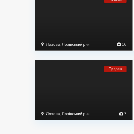
Лозова
,
Лозівський р-н
16
Продаж
Лозова
,
Лозівський р-н
7