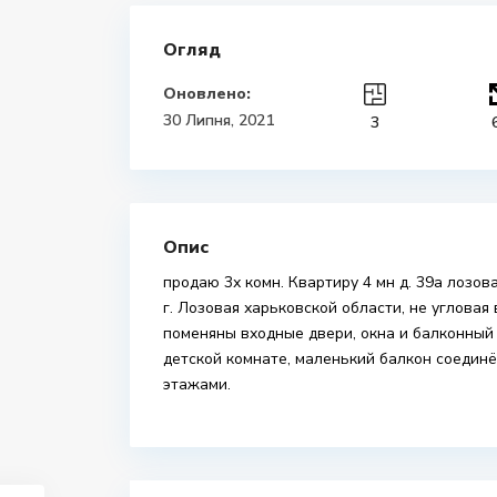
Огляд
Оновлено:
30 Липня, 2021
3
Опис
продаю 3х комн. Квартиру 4 мн д. 39а лозова
г. Лозовая харьковской области, не угловая в
поменяны входные двери, окна и балконный б
детской комнате, маленький балкон соединё
этажами.