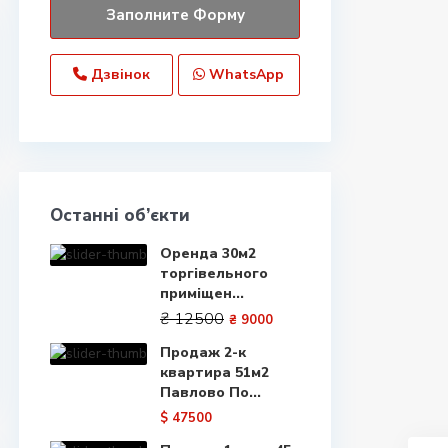
Дзвінок
WhatsApp
Останні об’єкти
Оренда 30м2
торгівельного
приміщен...
₴ 12500
₴ 9000
Продаж 2-к
квартира 51м2
Павлово По...
$ 47500