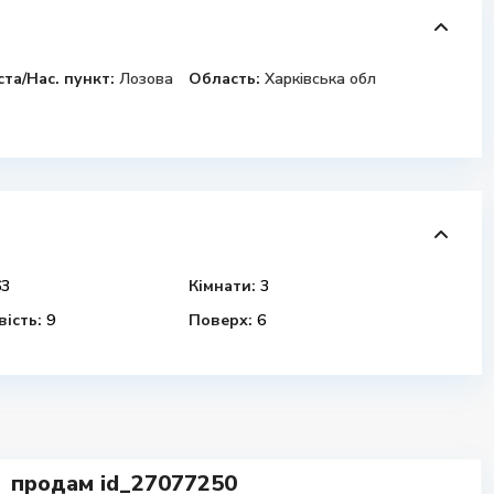
ста/Нас. пункт:
Лозова
Область:
Харківська обл
3
Кімнати:
3
ість:
9
Поверх:
6
продам id_27077250