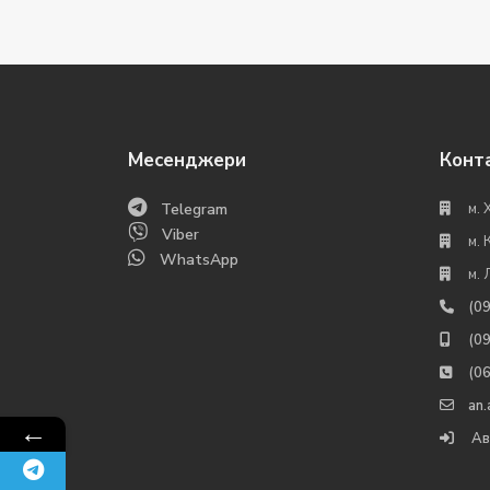
Месенджери
Конт
Telegram
м. 
Viber
м. 
WhatsApp
м. 
(0
(0
(0
an
←
Ав