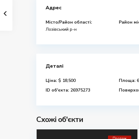
Адрес
Місто/Район області:
Район мі
Лозівський р-н
Деталі
Ціна:
$ 18,500
Площа:
6
ID об'єкта:
26975273
Поверхов
Схожі об'єкти
Продаж