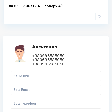
80 м²
кімнати 4
поверх 4/5
Александр
+380995585050
+380635585050
+380985585050