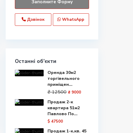
Дзвінок
WhatsApp
Останні об’єкти
Оренда 30м2
торгівельного
приміщен...
₴ 12500
₴ 9000
Продаж 2-к
квартира 51м2
Павлово По...
$ 47500
Продаж 1-к.кв. 45