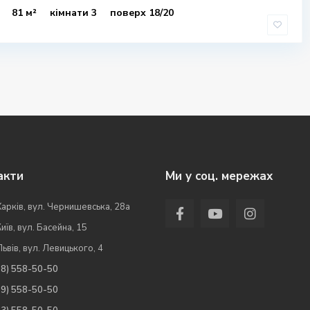
81 м²
кімнати 3
поверх 18/20
акти
Ми у соц. мережах
Харків, вул. Чернишевська, 28а
Київ, вул. Басейна, 15
Львів, вул. Левицького, 4
98) 558-50-50
99) 558-50-50