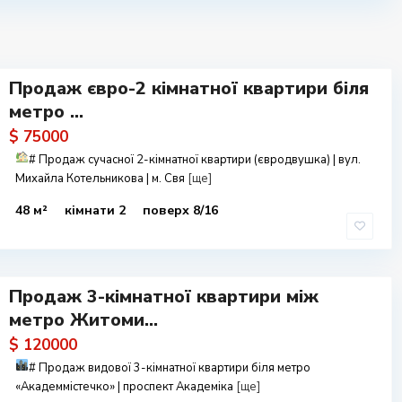
Продаж євро-2 кімнатної квартири біля
метро ...
$ 75000
#
Продаж сучасної 2-кімнатної квартири (євродвушка) | вул.
Михайла Котельникова | м. Свя
[ще]
48 м²
кімнати 2
поверх 8/16
Продаж 3-кімнатної квартири між
метро Житоми...
$ 120000
#
Продаж видової 3-кімнатної квартири біля метро
«Академмістечко» | проспект Академіка
[ще]