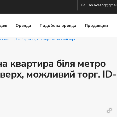
an.avezor@gmai
даж
Оренда
Подобова оренда
Продавцям
іля метро Лівобережна, 7 поверх, можливий торг
а квартира біля метро
верх, можливий торг. ID-