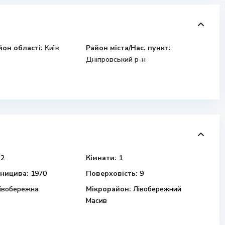
йон області:
Київ
Район міста/Нас. пункт:
Дніпровський р-н
2
Кімнати:
1
вницива:
1970
Поверховість:
9
івобережна
Мікрорайон:
Лівобережний
Масив