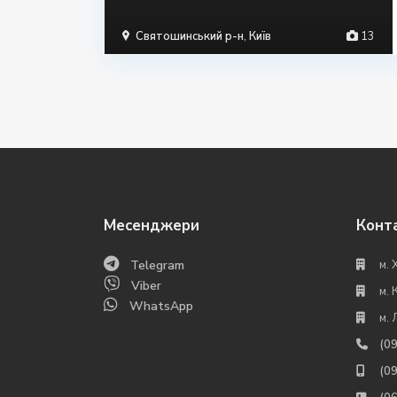
Святошинський р-н
,
Київ
13
Месенджери
Конт
Telegram
м. 
Viber
м. 
WhatsApp
м. 
(0
(0