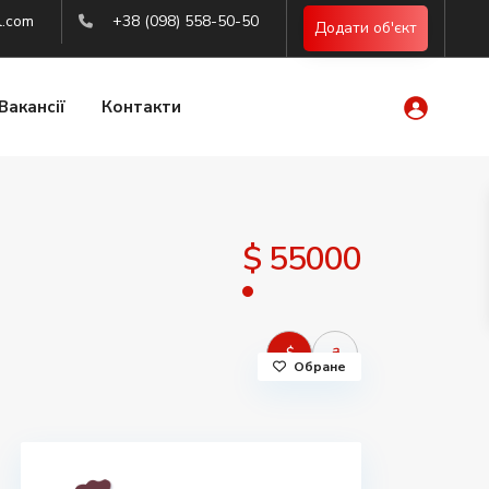
l.com
+38 (098) 558-50-50
Додати об'єкт
Вакансії
Контакти
$ 55000
$
₴
Обране