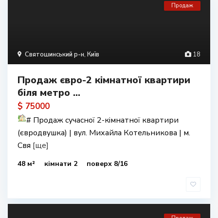
Продаж
Святошинський р-н
,
Київ
18
Продаж євро-2 кімнатної квартири
біля метро ...
$ 75000
#
Продаж сучасної 2-кімнатної квартири
(євродвушка) | вул. Михайла Котельникова | м.
Свя
[ще]
48 м²
кімнати 2
поверх 8/16