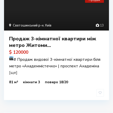
Продаж
Святошинський р-н
,
Київ
13
Продаж 3-кімнатної квартири між
метро Житоми...
$ 120000
#
Продаж видової 3-кімнатної квартири біля
метро «Академмістечко» | проспект Академіка
[ще]
81 м²
кімнати 3
поверх 18/20