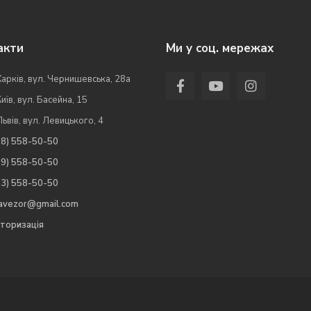
акти
Ми у соц. мережах
Харків, вул. Чернишевська, 28а
Київ, вул. Басейна, 15
Львів, вул. Левицького, 4
98) 558-50-50
99) 558-50-50
63) 558-50-50
.avezor@gmail.com
торизація