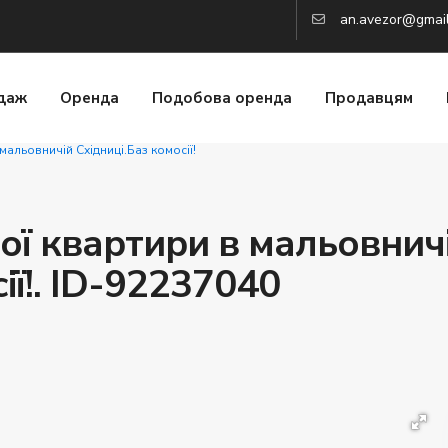
an.avezor@gmai
даж
Оренда
Подобова оренда
Продавцям
мальовничій Східниці.Баз комосії!
ої квартири в мальовнич
ії!. ID-92237040