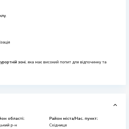
клу
.
зація
курортній зоні
, яка має високий попит для відпочинку та
йон області:
Район міста/Нас. пункт:
ький р-н
Східниця