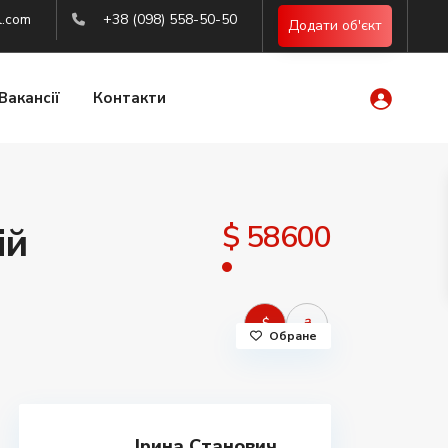
l.com
+38 (098) 558-50-50
Додати об'єкт
Вакансії
Контакти
$ 58600
ій
$
₴
Обране
Ірина Станович