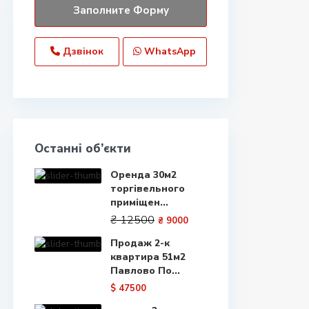
Дзвінок
WhatsApp
Останні об’єкти
Оренда 30м2
торгівельного
приміщен...
₴ 12500
₴ 9000
Продаж 2-к
квартира 51м2
Павлово По...
$ 47500