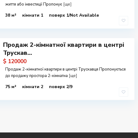
життя або інвестиції Пропонує
[ще]
38 м²
кімнати 1
поверх 1/Not Available
Продаж 2-кімнатної квартири в центрі
Трускав...
$ 120000
Продаж 2-кімнатної квартири в центрі Трускавця Пропонується
до продажу простора 2-кімнатна
[ще]
75 м²
кімнати 2
поверх 2/9