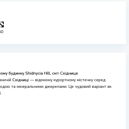
40
му будинку Shidnycia Hill, смт Східниця
вничій
Східниці
— відомому курортному містечку серед
родою та мінеральними джерелами. Це чудовий варіант як
.