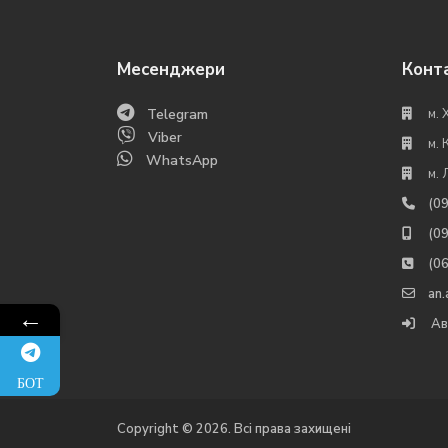
Месенджери
Конт
Telegram
м. 
Viber
м. 
WhatsApp
м. 
(0
(0
(0
an
←
Ав
БОТ
Copyright © 2026. Всі права захищені