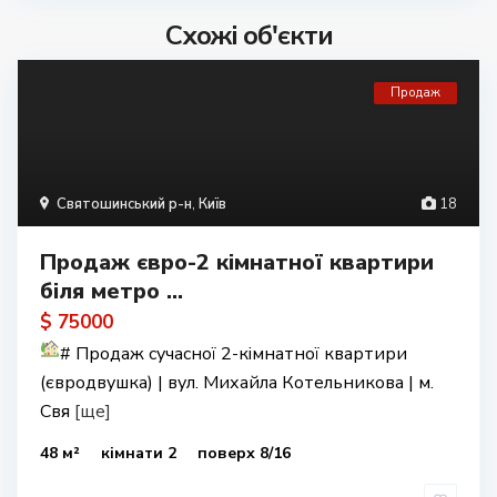
Схожі об'єкти
Продаж
Святошинський р-н
,
Київ
18
Продаж євро-2 кімнатної квартири
біля метро ...
$ 75000
#
Продаж сучасної 2-кімнатної квартири
(євродвушка) | вул. Михайла Котельникова | м.
Свя
[ще]
48 м²
кімнати 2
поверх 8/16