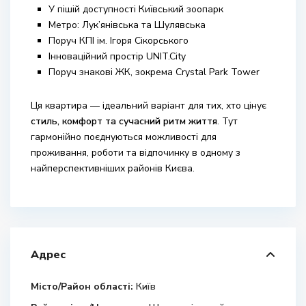
У пішій доступності
Київський зоопарк
Метро:
Лук’янівська
та
Шулявська
Поруч
КПІ ім. Ігоря Сікорського
Інноваційний простір
UNIT.City
Поруч знакові ЖК, зокрема
Crystal Park Tower
Ця квартира — ідеальний варіант для тих, хто цінує
стиль, комфорт та сучасний ритм життя
. Тут
гармонійно поєднуються можливості для
проживання, роботи та відпочинку в одному з
найперспективніших районів Києва.
Адрес
Місто/Район області:
Київ