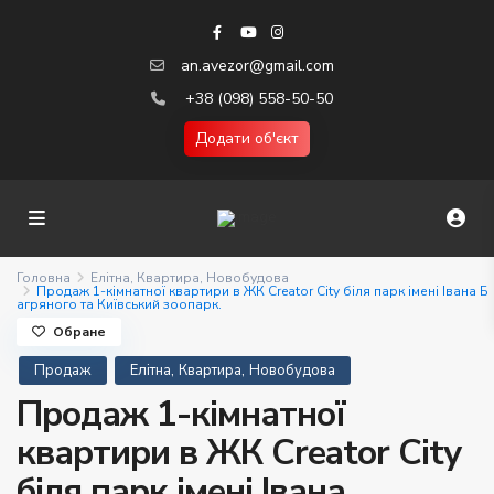
an.avezor@gmail.com
+38 (098) 558-50-50
Додати об'єкт
Головна
Елітна
,
Квартира
,
Новобудова
Продаж 1-кімнатної квартири в ЖК Creator City біля парк імені Івана Б
агряного та Київський зоопарк.
Обране
,
,
Продаж
Елітна
Квартира
Новобудова
Продаж 1-кімнатної
квартири в ЖК Creator City
біля парк імені Івана