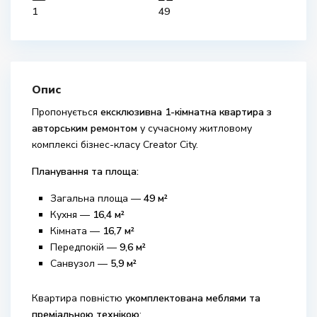
1
49
Опис
Пропонується
ексклюзивна 1-кімнатна квартира з
авторським ремонтом
у сучасному житловому
комплексі бізнес-класу
Creator City
.
Планування та площа:
Загальна площа —
49 м²
Кухня —
16,4 м²
Кімната —
16,7 м²
Передпокій —
9,6 м²
Санвузол —
5,9 м²
Квартира повністю
укомплектована меблями та
преміальною технікою
: