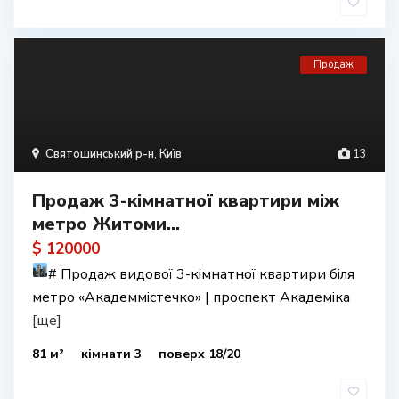
Продаж
Святошинський р-н
,
Київ
13
Продаж 3-кімнатної квартири між
метро Житоми...
$ 120000
#
Продаж видової 3-кімнатної квартири біля
метро «Академмістечко» | проспект Академіка
[ще]
81 м²
кімнати 3
поверх 18/20