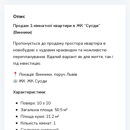
Опис
Продаж 1-кімнатної квартири в ЖК “Сусіди”
(Винники)
Пропонується до продажу простора квартира в
новобудові з чудовим краєвидом та можливістю
перепланування. Вдалий варіант як для життя, так і
під інвестицію.
Локація: Винники, поруч
Львів
ЖК:
ЖК Сусіди
Характеристики:
Поверх: 10 з 10
Загальна площа: 50.5 м²
Площа кухні: 21.2 м²
Кількість кімнат: 1
Санвузол: суміжний