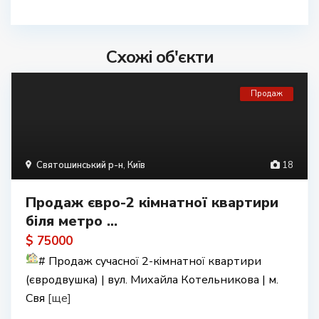
Схожі об'єкти
Продаж
Святошинський р-н
,
Київ
18
Продаж євро-2 кімнатної квартири
біля метро ...
$ 75000
#
Продаж сучасної 2-кімнатної квартири
(євродвушка) | вул. Михайла Котельникова | м.
Свя
[ще]