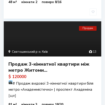
48 м²
кімнати 2
поверх 8/16
Продаж
Святошинський р-н
,
Київ
13
Продаж 3-кімнатної квартири між
метро Житоми...
$ 120000
#
Продаж видової 3-кімнатної квартири біля
метро «Академмістечко» | проспект Академіка
[ще]
81 м²
кімнати 3
поверх 18/20