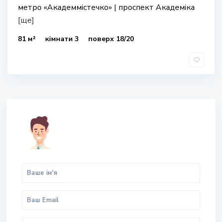
метро «Академмістечко» | проспект Академіка
[ще]
81 м²
кімнати 3
поверх 18/20