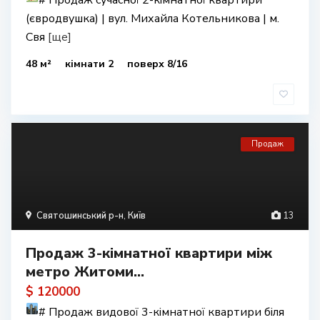
#
Продаж сучасної 2-кімнатної квартири
(євродвушка) | вул. Михайла Котельникова | м.
Свя
[ще]
48 м²
кімнати 2
поверх 8/16
Продаж
Святошинський р-н
,
Київ
13
Продаж 3-кімнатної квартири між
метро Житоми...
$ 120000
#
Продаж видової 3-кімнатної квартири біля