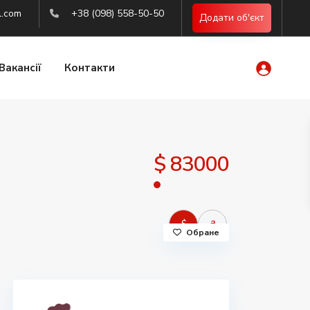
l.com
+38 (098) 558-50-50
Додати об'єкт
Вакансії
Контакти
$ 83000
$
₴
Обране