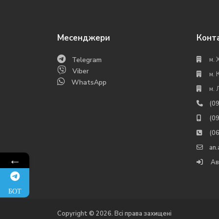
Месенджери
Конт
Telegram
м. 
Viber
м. 
WhatsApp
м. 
(0
(0
(0
an
←
Ав
БОТ
Copyright © 2026. Всі права захищені