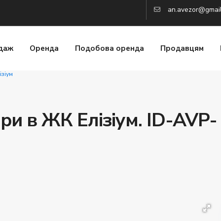
an.avezor@gmai
даж
Оренда
Подобова оренда
Продавцям
ізіум
и в ЖК Елізіум. ID-AVP-