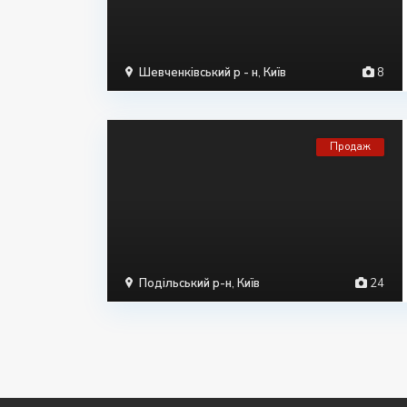
Шевченківський р - н
,
Київ
8
Продаж
Подільський р-н
,
Київ
24