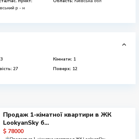
ста/Нас. пункт:
Область:
Київська обл
вський р - н
3
Кімнати:
1
ість:
27
Поверх:
12
Продаж 1-кіматної квартири в ЖК
LookyanSky б...
$ 78000