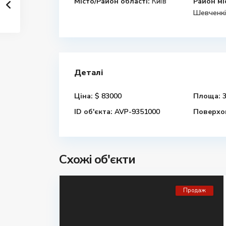
Місто/Район області:
Київ
Район мі
Шевченкі
Деталі
Ціна:
$ 83000
Площа:
3
ID об'єкта:
AVP-9351000
Поверхов
Схожі об'єкти
Продаж