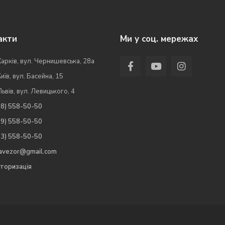
акти
Ми у соц. мережах
Харків, вул. Чернишевська, 28а
Київ, вул. Басейна, 15
Львів, вул. Левицького, 4
98) 558-50-50
99) 558-50-50
63) 558-50-50
.avezor@gmail.com
торизація