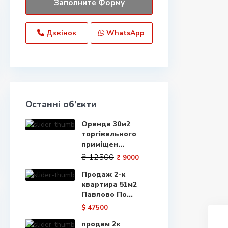
Дзвінок
WhatsApp
Останні об’єкти
Оренда 30м2
торгівельного
приміщен...
₴ 12500
₴ 9000
Продаж 2-к
квартира 51м2
Павлово По...
$ 47500
продам 2к