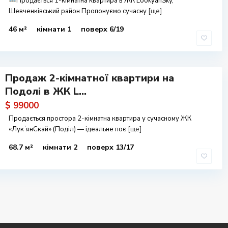
Продається 1-кімнатна квартира в ЖК LookyanSky,
Шевченківський район Пропонуємо сучасну
[ще]
46 м²
кімнати 1
поверх 6/19
Продаж 2-кімнатної квартири на
Подолі в ЖК L...
$ 99000
Продається простора 2-кімнатна квартира у сучасному ЖК
«ЛукʼянСкай» (Поділ) — ідеальне поє
[ще]
68.7 м²
кімнати 2
поверх 13/17