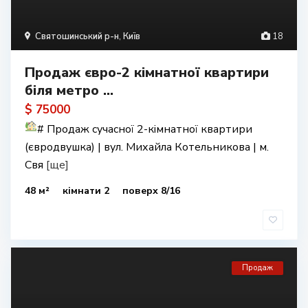
Святошинський р-н
,
Київ
18
Продаж євро-2 кімнатної квартири
біля метро ...
$ 75000
#
Продаж сучасної 2-кімнатної квартири
(євродвушка) | вул. Михайла Котельникова | м.
Свя
[ще]
48 м²
кімнати 2
поверх 8/16
Продаж