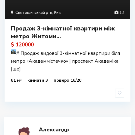
Святошинський р-н
,
Київ
13
Продаж 3-кімнатної квартири між
метро Житоми...
$ 120000
#
Продаж видової 3-кімнатної квартири біля
метро «Академмістечко» | проспект Академіка
[ще]
81 м²
кімнати 3
поверх 18/20
Александр