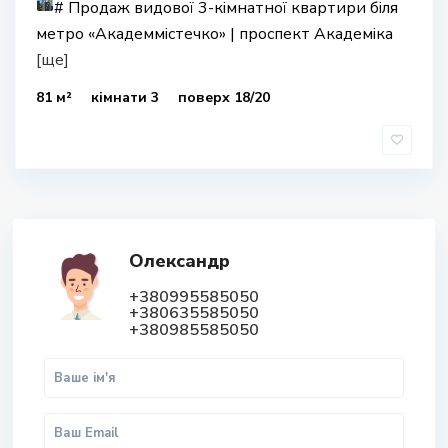
#
Продаж видової 3-кімнатної квартири біля
метро «Академмістечко» | проспект Академіка
[ще]
81 м²
кімнати 3
поверх 18/20
Олександр
+380995585050
+380635585050
+380985585050