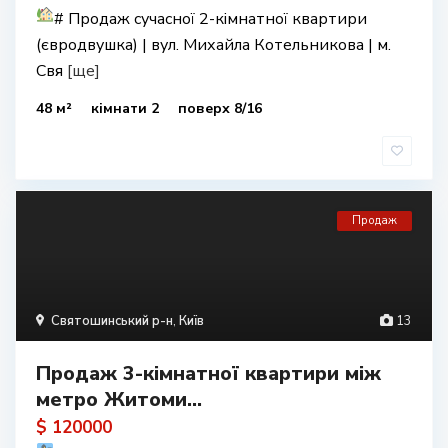
#
Продаж сучасної 2-кімнатної квартири
(євродвушка) | вул. Михайла Котельникова | м.
Свя
[ще]
48 м²
кімнати 2
поверх 8/16
Продаж
Святошинський р-н
,
Київ
13
Продаж 3-кімнатної квартири між
метро Житоми...
$ 120000