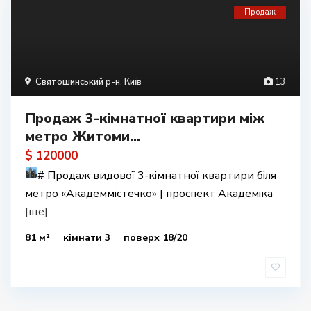
Продаж
Святошинський р-н
,
Київ
13
Продаж 3-кімнатної квартири між
метро Житоми...
$ 120000
#
Продаж видової 3-кімнатної квартири біля
метро «Академмістечко» | проспект Академіка
[ще]
81 м²
кімнати 3
поверх 18/20