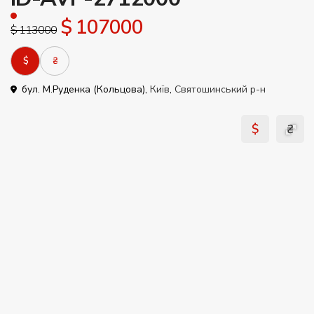
$ 107000
$ 113000
$
₴
бул. М.Руденка (Кольцова),
Київ
,
Святошинський р-н
$
₴