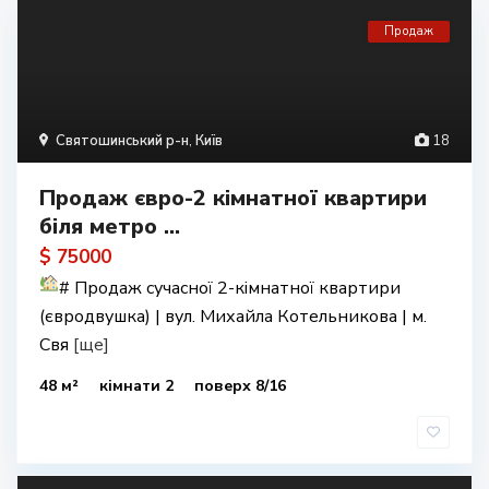
Продаж
Святошинський р-н
,
Київ
18
Продаж євро-2 кімнатної квартири
біля метро ...
$ 75000
#
Продаж сучасної 2-кімнатної квартири
(євродвушка) | вул. Михайла Котельникова | м.
Свя
[ще]
48 м²
кімнати 2
поверх 8/16