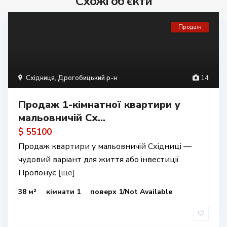
Схожі об'єкти
Продаж
Східниця
,
Дрогобицький р-н
14
Продаж 1-кімнатної квартири у
мальовничій Сх...
$ 55100
Продаж квартири у мальовничій Східниці —
чудовий варіант для життя або інвестиції
Пропонує
[ще]
38 м²
кімнати 1
поверх 1/Not Available