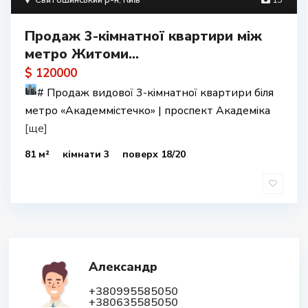
Святошинський р-н
,
Київ
13
Продаж 3-кімнатної квартири між
метро Житоми...
$ 120000
#
Продаж видової 3-кімнатної квартири біля
метро «Академмістечко» | проспект Академіка
[ще]
81 м²
кімнати 3
поверх 18/20
Александр
+380995585050
+380635585050