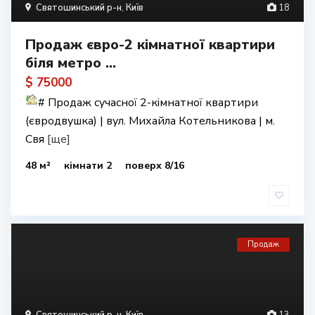
Святошинський р-н
,
Київ
18
Продаж євро-2 кімнатної квартири
біля метро ...
$ 75000
#
Продаж сучасної 2-кімнатної квартири
(євродвушка) | вул. Михайла Котельникова | м.
Свя
[ще]
48 м²
кімнати 2
поверх 8/16
Продаж