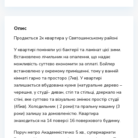
Опис
Продається 2к квартира у Святошинському районі
У квартирі поміняли усі бактерії та ламінат цієї зими.
Встановлено лічильник на опалення, що надає
можливість суттєво економити за оплаті. Бойлер
встановлено у окремому приміщенні, тому у ванній
кімнаті гарно та просторо (7кв). У квартирі
залишається вбудована кухня (натуральне дерево –
черешня, у студії- диван, стіл та стільці, дзеркало на
стіні, яке суттєво та візуально змінює простір студії
(45кв). Холодильник ( 2 роки):та пральну машину (3
роки) залишу за домовленістю. Квартира
знаходиться на 14 поверсі 16 поверхового будинку.
Поруч метро Академмістечко 5 хв., супермаркети