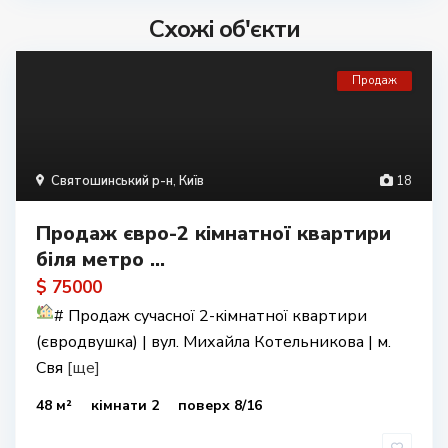
Схожі об'єкти
Продаж
Святошинський р-н
,
Київ
18
Продаж євро-2 кімнатної квартири
біля метро ...
$ 75000
#
Продаж сучасної 2-кімнатної квартири
(євродвушка) | вул. Михайла Котельникова | м.
Свя
[ще]
48 м²
кімнати 2
поверх 8/16