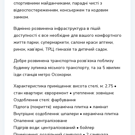
спортивними майданчиками, парадні чисті з
відеоспостереженням, консьєржем та кодовим
замком.
Відмінно розвинена інфраструктура в пішій
доступності є все необхідне для вашого комфортного
життя парки, супермаркети, салони краси аптеки,
ринок, кав’ярні, ТРЦ, гімназія та дитячий садок.
Добре розвинена транспортна розв’язка поблизу
будинку зупинка міського транспорту, та за 5 хвилин
їзди станція метро Осокорки.
Характеристика приміщення: висота стелі, м: 2.75 •
стан квартири: євроремонт • утеплення: зовнішнє
Оздоблення стелі: фарбування
Підлога (покриття): керамічна плитка • ламінат
Внутрішнє оздоблення: шпалери • керамічна плитка
Опалення: централізоване
Підігрів води: централізований • бойлер
Приміщення: роздільний санвузол • 2 санвузла