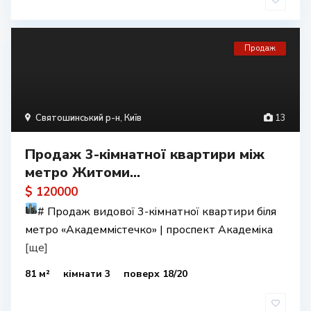
Продаж
Святошинський р-н
,
Київ
13
Продаж 3-кімнатної квартири між
метро Житоми...
$ 120000
#
Продаж видової 3-кімнатної квартири біля
метро «Академмістечко» | проспект Академіка
[ще]
81 м²
кімнати 3
поверх 18/20