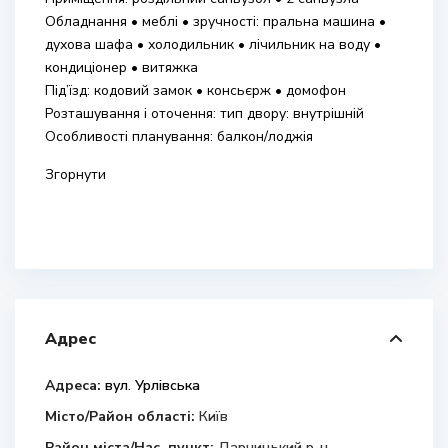
Обладнання • меблі • зручності: пральна машина •
духова шафа • холодильник • лічильник на воду •
кондиціонер • витяжка
Під’їзд: кодовий замок • консьєрж • домофон
Розташування і оточення: тип двору: внутрішній
Особливості планування: балкон/лоджія
Згорнути
Адрес
Адреса:
вул. Урлівська
Місто/Район області:
Київ
Район міста/Нас. пункт:
Дарницький р-н