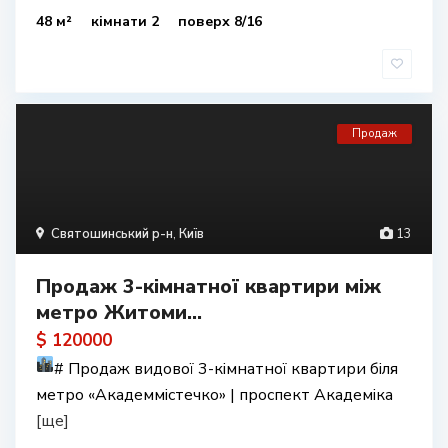
48 м²
кімнати 2
поверх 8/16
Продаж
Святошинський р-н
,
Київ
13
Продаж 3-кімнатної квартири між
метро Житоми...
$ 120000
#
Продаж видової 3-кімнатної квартири біля
метро «Академмістечко» | проспект Академіка
[ще]