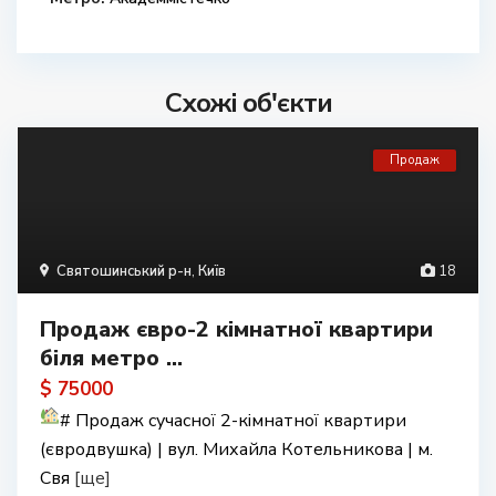
Схожі об'єкти
Продаж
Святошинський р-н
,
Київ
18
Продаж євро-2 кімнатної квартири
біля метро ...
$ 75000
#
Продаж сучасної 2-кімнатної квартири
(євродвушка) | вул. Михайла Котельникова | м.
Свя
[ще]