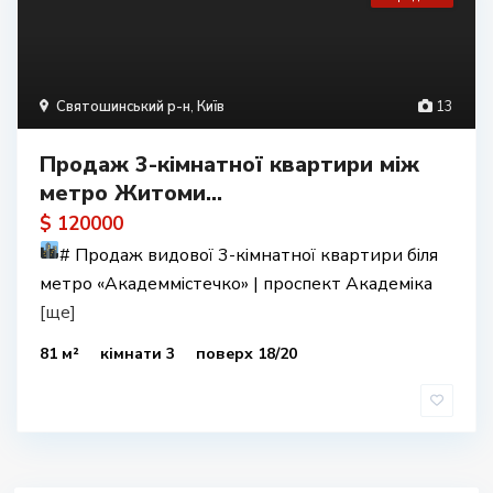
Святошинський р-н
,
Київ
13
Продаж 3-кімнатної квартири між
метро Житоми...
$ 120000
#
Продаж видової 3-кімнатної квартири біля
метро «Академмістечко» | проспект Академіка
[ще]
81 м²
кімнати 3
поверх 18/20