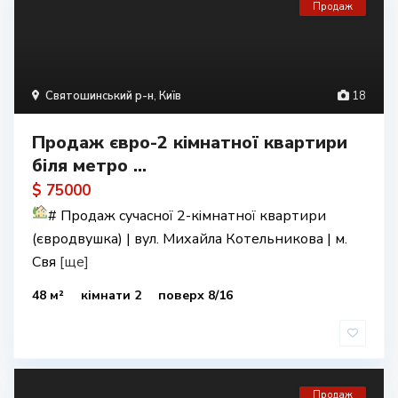
Продаж
Святошинський р-н
,
Київ
18
Продаж євро-2 кімнатної квартири
біля метро ...
$ 75000
#
Продаж сучасної 2-кімнатної квартири
(євродвушка) | вул. Михайла Котельникова | м.
Свя
[ще]
48 м²
кімнати 2
поверх 8/16
Продаж