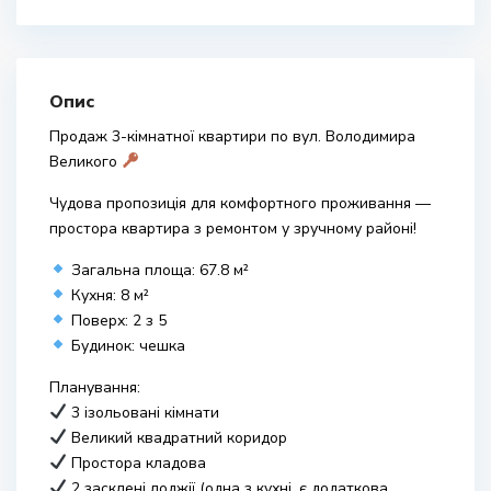
Опис
Продаж 3-кімнатної квартири по вул. Володимира
Великого
Чудова пропозиція для комфортного проживання —
простора квартира з ремонтом у зручному районі!
Загальна площа: 67.8 м²
Кухня: 8 м²
Поверх: 2 з 5
Будинок: чешка
Планування:
3 ізольовані кімнати
Великий квадратний коридор
Простора кладова
2 засклені лоджії (одна з кухні, є додаткова