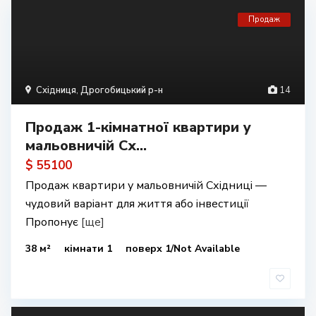
Продаж
Східниця
,
Дрогобицький р-н
14
Продаж 1-кімнатної квартири у
мальовничій Сх...
$ 55100
Продаж квартири у мальовничій Східниці —
чудовий варіант для життя або інвестиції
Пропонує
[ще]
38 м²
кімнати 1
поверх 1/Not Available