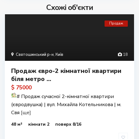
Схожі об'єкти
Продаж
Святошинський р-н
,
Київ
18
Продаж євро-2 кімнатної квартири
біля метро ...
$ 75000
#
Продаж сучасної 2-кімнатної квартири
(євродвушка) | вул. Михайла Котельникова | м.
Свя
[ще]
48 м²
кімнати 2
поверх 8/16