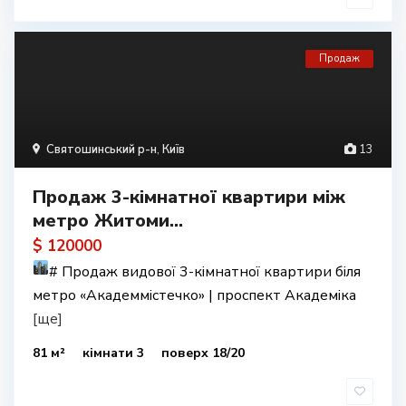
Продаж
Святошинський р-н
,
Київ
13
Продаж 3-кімнатної квартири між
метро Житоми...
$ 120000
#
Продаж видової 3-кімнатної квартири біля
метро «Академмістечко» | проспект Академіка
[ще]
81 м²
кімнати 3
поверх 18/20