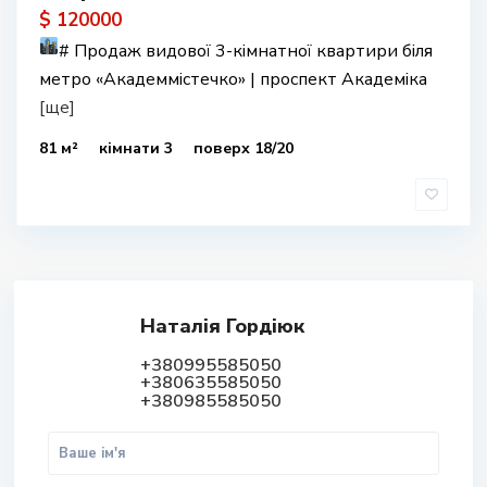
$ 120000
#
Продаж видової 3-кімнатної квартири біля
метро «Академмістечко» | проспект Академіка
[ще]
81 м²
кімнати 3
поверх 18/20
Наталія Гордіюк
+380995585050
+380635585050
+380985585050