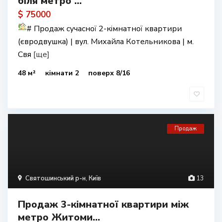
біля метро ...
$ 75000
#
Продаж сучасної 2-кімнатної квартири
(євродвушка) | вул. Михайла Котельникова | м.
Свя
[ще]
48 м²
кімнати 2
поверх 8/16
Продаж
Святошинський р-н
,
Київ
13
Продаж 3-кімнатної квартири між
метро Житоми...