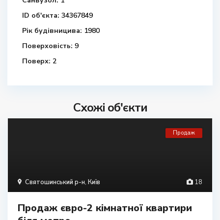
Санвузол:
1
ID об'єкта:
34367849
Рік будівницива:
1980
Поверховість:
9
Поверх:
2
Схожі об'єкти
Продаж
Святошинський р-н
,
Київ
18
Продаж євро-2 кімнатної квартири