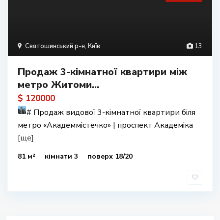
Святошинський р-н
,
Київ
13
Продаж 3-кімнатної квартири між
метро Житоми...
$ 120000
#
Продаж видової 3-кімнатної квартири біля
метро «Академмістечко» | проспект Академіка
[ще]
81 м²
кімнати 3
поверх 18/20