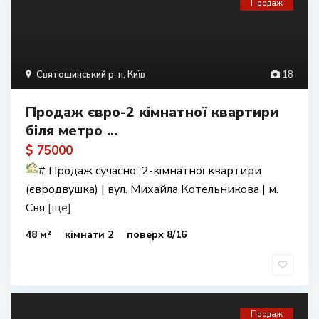
Продаж
Святошинський р-н
,
Київ
18
Продаж євро-2 кімнатної квартири
біля метро ...
$ 75000
#
Продаж сучасної 2-кімнатної квартири
(євродвушка) | вул. Михайла Котельникова | м.
Свя
[ще]
48 м²
кімнати 2
поверх 8/16
Продаж